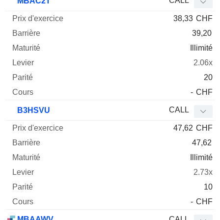
CALL
MBAC2T
38,33
CHF
39,20
Illimité
2.06x
20
-
CHF
CALL
B3HSVU
47,62
CHF
47,62
Illimité
2.73x
10
-
CHF
MBAAWV
CALL