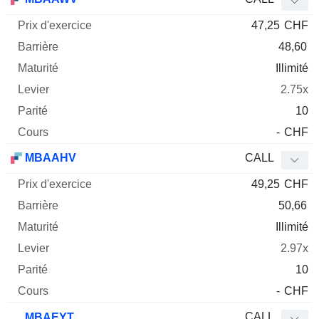
47,25
CHF
48,60
Illimité
2.75x
10
-
CHF
MBAAHV
CALL
49,25
CHF
50,66
Illimité
2.97x
10
-
CHF
CALL
MBAEYT