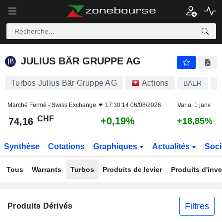
JULIUS BÄR GRUPPE AG
74,16
CHF
+0,19%
JULIUS BÄR GRUPPE AG
Turbos Julius Bär Gruppe AG
Actions
BAER
C
Marché Fermé -
Swiss Exchange
17:30:14 06/08/2026
Varia. 1 janv.
CHF
+0,19%
74,16
+18,85%
Synthèse
Cotations
Graphiques
Actualités
Soci
Tous
Warrants
Turbos
Produits de levier
Produits d'inv
Filtres
Produits Dérivés