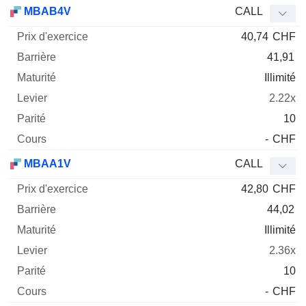
Prix
MBAB4V
CALL
d'exercice
Barrière
Maturité
Elasticité
40,74
CHF
Mnemo
Type
Parit
41,91
Illimité
2.22x
10
-
CHF
MBAA1V
CALL
42,80
CHF
44,02
Illimité
2.36x
10
-
CHF