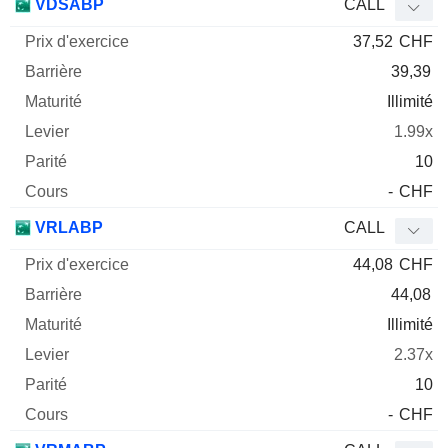
VDSABP
CALL
37,52
CHF
39,39
Illimité
1.99x
10
-
CHF
VRLABP
CALL
44,08
CHF
44,08
Illimité
2.37x
10
-
CHF