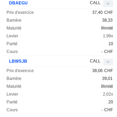
CALL
DBAEGU
37,40
CHF
38,33
Illimité
1.99x
10
-
CHF
CALL
LBWSJB
38,06
CHF
39,01
Illimité
2.02x
20
-
CHF