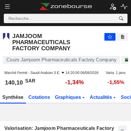
JAMJOOM PHARMACEUTICALS FACTORY COMPANY
140,10
﷼
-1,34%
JAMJOOM
PHARMACEUTICALS
FACTORY COMPANY
Cours Jamjoom Pharmaceuticals Factory Company
Marché Fermé -
Saudi Arabian S.E.
14:20:00 06/08/2026
Varia. 1 janv.
SAR
-1,34%
140,10
-1,55%
Synthèse
Cotations
Graphiques
Actualités
Soci
Valorisation: Jamjoom Pharmaceuticals Factory