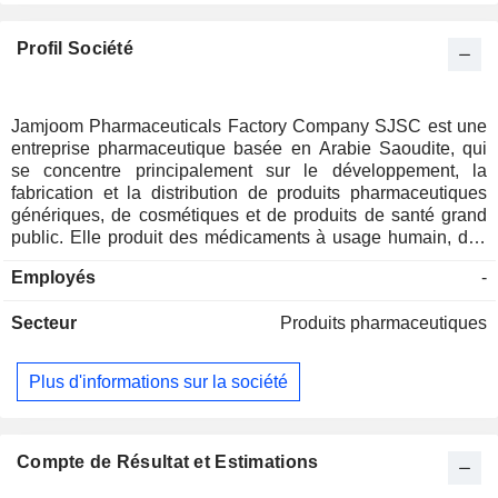
Profil Société
Jamjoom Pharmaceuticals Factory Company SJSC est une
entreprise pharmaceutique basée en Arabie Saoudite, qui
se concentre principalement sur le développement, la
fabrication et la distribution de produits pharmaceutiques
génériques, de cosmétiques et de produits de santé grand
public. Elle produit des médicaments à usage humain, des
nutraceutiques, des antibiotiques, des analgésiques
Employés
-
généraux, des médicaments pour le traitement de la toux,
des allergies, de l'asthme, des maladies cardiaques, de la
Secteur
Produits pharmaceutiques
tension artérielle, de la diarrhée, des vomissements, des
ulcères et de l'acidité, entre autres. L'entreprise opère dans
deux secteurs : Les produits pharmaceutiques qui
Plus d'informations sur la société
représentent des médicaments ou des drogues pour la
prévention et le traitement des maladies, et la protection de
la santé publique ; et Les produits de santé grand public qui
représentent des produits utilisés pour soutenir le bien-être
Compte de Résultat et Estimations
personnel, maintenir la santé, ou répondre à des besoins