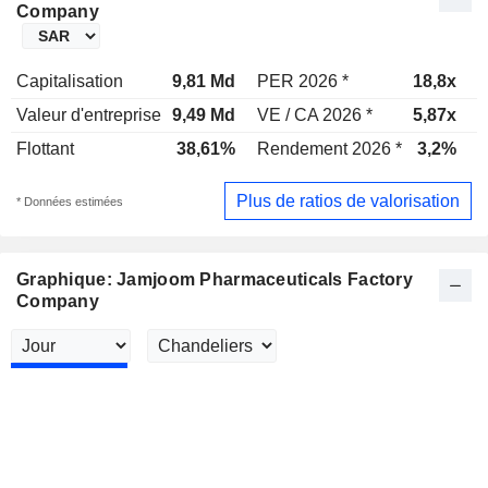
Company
Capitalisation
9,81 Md
PER 2026 *
18,8x
P
Valeur d'entreprise
9,49 Md
VE / CA 2026 *
5,87x
V
Flottant
38,61%
Rendement 2026 *
3,2%
R
Plus de ratios de valorisation
* Données estimées
Graphique: Jamjoom Pharmaceuticals Factory
Company