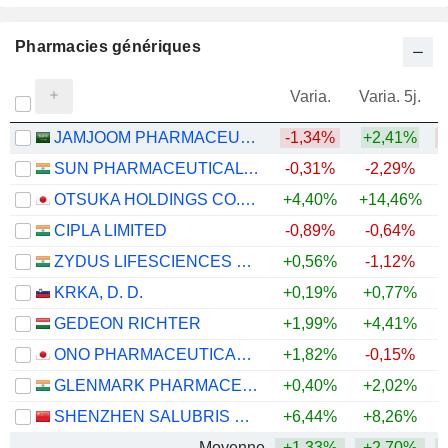
Pharmacies génériques
Varia.
Varia. 5j.
JAMJOOM PHARMACEUTICALS FACTORY COMPANY
-1,34%
+2,41%
SUN PHARMACEUTICAL INDUSTRIES LTD.
-0,31%
-2,29%
+
OTSUKA HOLDINGS CO., LTD.
+4,40%
+14,46%
+
CIPLA LIMITED
-0,89%
-0,64%
ZYDUS LIFESCIENCES LIMITED
+0,56%
-1,12%
+
KRKA, D. D.
+0,19%
+0,77%
+
GEDEON RICHTER
+1,99%
+4,41%
+
ONO PHARMACEUTICAL CO., LTD.
+1,82%
-0,15%
+
GLENMARK PHARMACEUTICALS LIMITED
+0,40%
+2,02%
+
SHENZHEN SALUBRIS PHARMACEUTICALS CO., LTD.
+6,44%
+8,26%
Moyenne
+1,33%
+2,70%
+