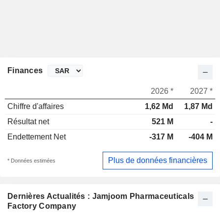
Finances
2026 *
2027 *
Chiffre d'affaires
1,62 Md
1,87 Md
Résultat net
521 M
-
Endettement Net
-317 M
-404 M
Plus de données financières
* Données estimées
Dernières Actualités : Jamjoom Pharmaceuticals
Factory Company