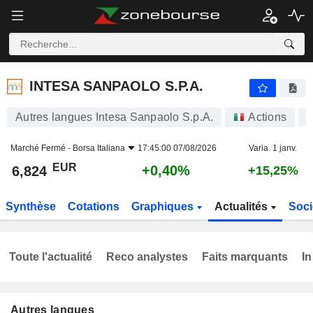
INTESA SANPAOLO S.P.A.
6,824
€
+0,40%
INTESA SANPAOLO S.P.A.
Autres langues Intesa Sanpaolo S.p.A.
Actions
I
Marché Fermé -
Borsa Italiana
17:45:00 07/08/2026
Varia. 1 janv.
EUR
+0,40%
6,824
+15,25%
Synthèse
Cotations
Graphiques
Actualités
Soci
Toute l'actualité
Reco analystes
Faits marquants
In
Autres langues