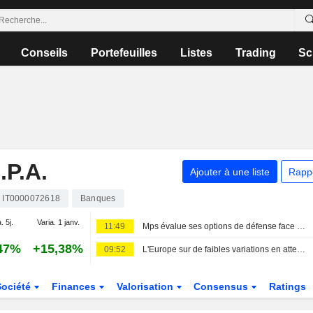
Conseils
Portefeuilles
Listes
Trading
Sc
P.A.
Ajouter à une liste
Rapp
IT0000072618
Banques
. 5j.
Varia. 1 janv.
11:49
Mps évalue ses options de défense face à l'offre d'Intesa après des résultats supérieurs aux attentes
47%
+15,38%
09:52
L'Europe sur de faibles variations en attendant l'emploi américain
Société
Finances
Valorisation
Consensus
Ratings