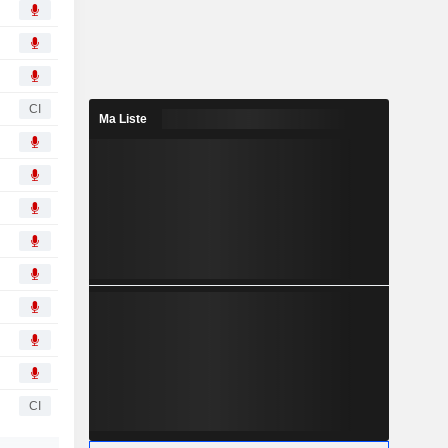
CI
Ma Liste
CI