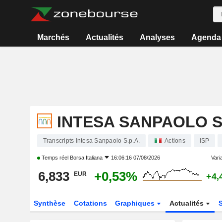
Marchés
Actualités
Analyses
Agenda
INTESA SANPAOLO S.
Transcripts Intesa Sanpaolo S.p.A.
Actions
ISP
Temps réel
Borsa Italiana
16:06:16 07/08/2026
Varia
6,833
+0,53%
EUR
+4,
Synthèse
Cotations
Graphiques
Actualités