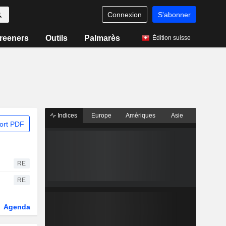
Connexion
S'abonner
reeners
Outils
Palmarès
Édition suisse
Indices
Europe
Amériques
Asie
ort PDF
RE
RE
Agenda
Secteur
Dérivés
Fonds et ETFs