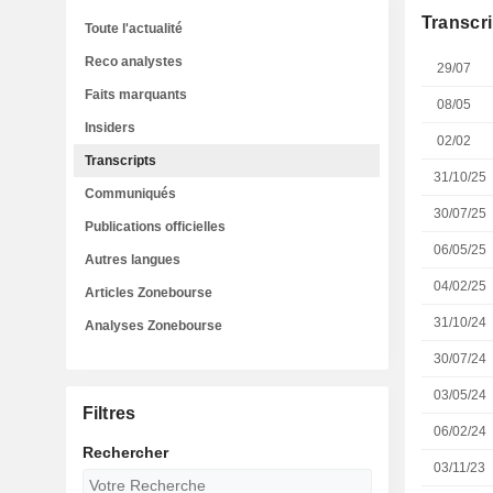
Transcri
Toute l'actualité
Reco analystes
29/07
Faits marquants
08/05
Insiders
02/02
Transcripts
31/10/25
Communiqués
30/07/25
Publications officielles
06/05/25
Autres langues
04/02/25
Articles Zonebourse
31/10/24
Analyses Zonebourse
30/07/24
03/05/24
Filtres
06/02/24
Rechercher
03/11/23