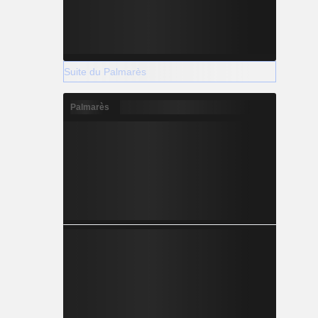
Suite du Palmarès
Palmarès