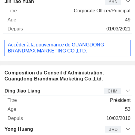
Jin Tao Yuan
PRN
Corporate Officer/Principal
49
01/03/2021
Accéder à la gouvernance de GUANGDONG
BRANDMAX MARKETING CO.,LTD.
Composition du Conseil d'Administration:
Guangdong Brandmax Marketing Co.,Ltd.
Administrateur
Titre
Age
Depuis
Ding Jiao Liang
CHM
Président
53
10/02/2010
Yong Huang
BRD