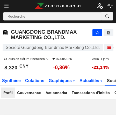
GUANGDONG BRANDMAX MARKETING CO.,LTD.
8,320
¥
-0,36%
GUANGDONG BRANDMAX
MARKETING CO.,LTD.
Société Guangdong Brandmax Marketing Co.,Ltd.
A
Cours en clôture
Shenzhen S.E.
07/08/2026
Varia. 1 janv.
CNY
-0,36%
8,320
-21,14%
Synthèse
Cotations
Graphiques
Actualités
Soci
Profil
Gouvernance
Actionnariat
Transactions d'initiés