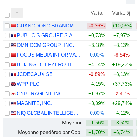
Varia.
Varia. 5j.
GUANGDONG BRANDMAX MARKETING CO.,LTD.
-0,36%
+10,05%
PUBLICIS GROUPE S.A.
+0,73%
+7,97%
+
OMNICOM GROUP., INC.
+3,18%
+8,13%
+
FOCUS MEDIA INFORMATION TECHNOLOGY CO., LTD.
0,00%
-8,54%
BEIJING DEEPZERO TECHNOLOGY CO., LTD.
+4,14%
+19,23%
JCDECAUX SE
-0,89%
+8,13%
+
WPP PLC
+4,15%
+37,73%
CYBERAGENT, INC.
+1,97%
-2,41%
MAGNITE, INC.
+3,39%
+29,74%
+
NIQ GLOBAL INTELLIGENCE PLC
0,00%
+4,12%
Moyenne
+1,56%
+8,52%
Moyenne pondérée par Capi.
+1,70%
+6,74%
+