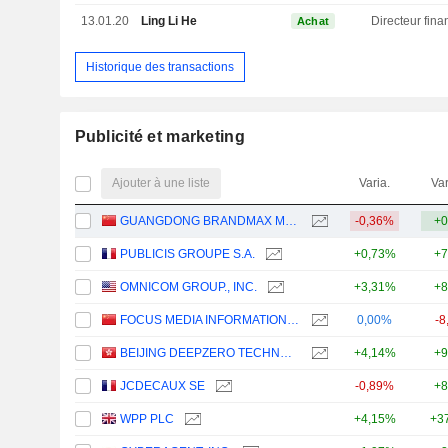
13.01.20
Ling Li He
Achat
Historique des transactions
Publicité et marketing
Ajouter à une liste
Varia.
Var
GUANGDONG BRANDMAX MARKETING CO.,LTD.
-0,36%
+0
PUBLICIS GROUPE S.A.
+0,73%
+7
OMNICOM GROUP., INC.
+3,31%
+8
FOCUS MEDIA INFORMATION TECHNOLOGY CO., LTD.
0,00%
-8
BEIJING DEEPZERO TECHNOLOGY CO., LTD.
+4,14%
+9
JCDECAUX SE
-0,89%
+8
WPP PLC
+4,15%
+3