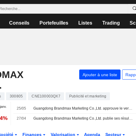
Conseils
Portefeuilles
Listes
Trading
Sc
DMAX
Ajouter à une liste
Rapp
.
s
300805
CNE100003QX7
Publicité et marketing
 janv.
25/05
Guangdong Brandmax Marketing Co.,Ltd. approuve le versement d'un dividende en numéraire au titre de l'exercice 2025
14%
27/04
Guangdong Brandmax Marketing Co.,Ltd. publie ses résultats pour le premier trimestre clos le 31 mars 2026
Société
Finances
Valorisation
Agenda
Secteur