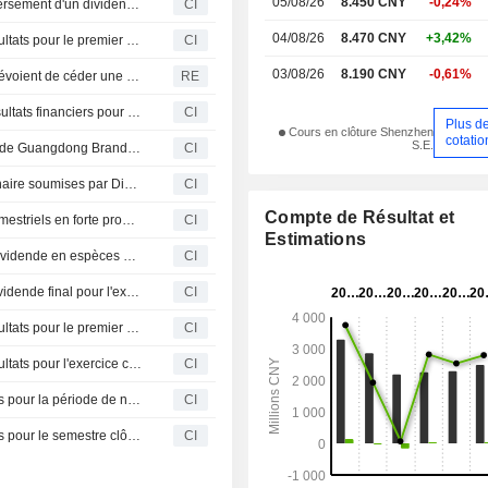
05/08/26
8.450 CNY
-0,24%
Guangdong Brandmax Marketing Co.,Ltd. approuve le versement d'un dividende en numéraire au titre de l'exercice 2025
CI
national.
04/08/26
8.470 CNY
+3,42%
Guangdong Brandmax Marketing Co.,Ltd. publie ses résultats pour le premier trimestre clos le 31 mars 2026
CI
03/08/26
8.190 CNY
-0,61%
Les actionnaires de Guangdong Brandmax Marketing prévoient de céder une participation
RE
Guangdong Brandmax Marketing Co., Ltd. publie ses résultats financiers pour les neuf premiers mois de 2025
CI
Plus d
Cours en clôture Shenzhen
cotatio
S.E.
Un consortium d'investisseurs acquiert 4,82% du capital de Guangdong Brandmax Marketing pour environ 190 millions de CNY
CI
Guangdong Brandmax Marketing : propositions d'actionnaire soumises par Dingjiao Liang
CI
Compte de Résultat et
Guangdong Brandmax Marketing Co., Ltd. : Résultats semestriels en forte progression au 30 juin 2025
CI
Estimations
Guangdong Brandmax Marketing Co.,Ltd. approuve le dividende en espèces pour 2024
CI
Guangdong Brandmax Marketing Co.,Ltd. propose un dividende final pour l'exercice 2024.
CI
Guangdong Brandmax Marketing Co.,Ltd. publie ses résultats pour le premier trimestre clos le 31 mars 2025
CI
Guangdong Brandmax Marketing Co.,Ltd. publie ses résultats pour l'exercice clos le 31 décembre 2024
CI
Guangdong Brandmax Marketing Co. publie ses résultats pour la période de neuf mois se terminant le 30 septembre 2024
CI
Guangdong Brandmax Marketing Co. publie ses résultats pour le semestre clôturé le 30 juin 2024
CI