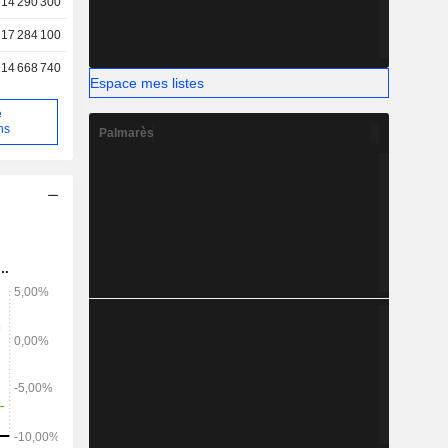
14 290 300
17 284 100
14 668 740
Espace mes listes
e
ns
Palmarès