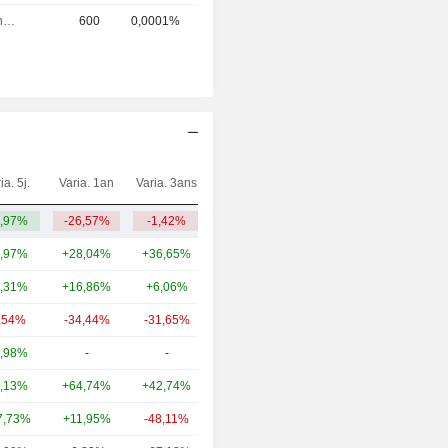
Directeur financier
600
0,0001%
ia. 5j.
Varia. 1an
Varia. 3ans
Capi.($)
,97%
-26,57%
-1,42%
523 M
,97%
+28,04%
+36,65%
28,87 Md
,31%
+16,86%
+6,06%
23,39 Md
,54%
-34,44%
-31,65%
11 Md
,98%
-
-
7,7 Md
,13%
+64,74%
+42,74%
6,02 Md
7,73%
+11,95%
-48,11%
5,99 Md