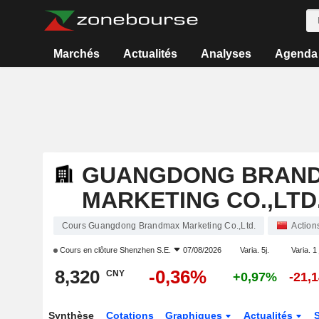
Marchés
Actualités
Analyses
Agenda
GUANGDONG BRAN
MARKETING CO.,LTD
Cours Guangdong Brandmax Marketing Co.,Ltd.
Action
Cours en clôture
Shenzhen S.E.
07/08/2026
Varia. 5j.
Varia. 1
8,320
-0,36%
CNY
+0,97%
-21,
Synthèse
Cotations
Graphiques
Actualités