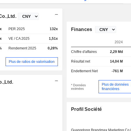
o.,Ltd.
x
PER 2025
132x
Finances
x
VE / CA 2025
1,51x
2024
%
Rendement 2025
0,28%
Chiffre d'affaires
2,29 Md
Résultat net
14,04 M
Plus de ratios de valorisation
Endettement Net
-761 M
.,Ltd.
Plus de données
* Données
estimées
financières
Profil Société
Guangdong Brandmax Marketing Co L