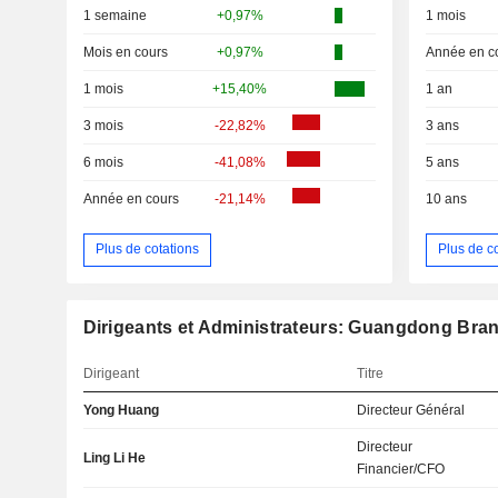
1 semaine
+0,97%
1 mois
Mois en cours
+0,97%
Année en c
1 mois
+15,40%
1 an
3 mois
-22,82%
3 ans
6 mois
-41,08%
5 ans
Année en cours
-21,14%
10 ans
Plus de cotations
Plus de c
Dirigeants et Administrateurs: Guangdong Bra
Dirigeant
Titre
Yong Huang
Directeur Général
Directeur
Ling Li He
Financier/CFO