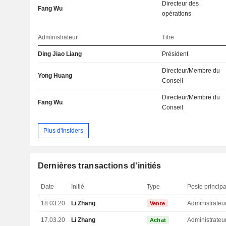
Directeur des
Fang Wu
opérations
Administrateur
Titre
Ding Jiao Liang
Président
Directeur/Membre du
Yong Huang
Conseil
Directeur/Membre du
Fang Wu
Conseil
Plus d'insiders
Dernières transactions d'initiés
Date
Initié
Type
Poste principa
18.03.20
Li Zhang
Administrateu
Vente
17.03.20
Li Zhang
Administrateu
Achat