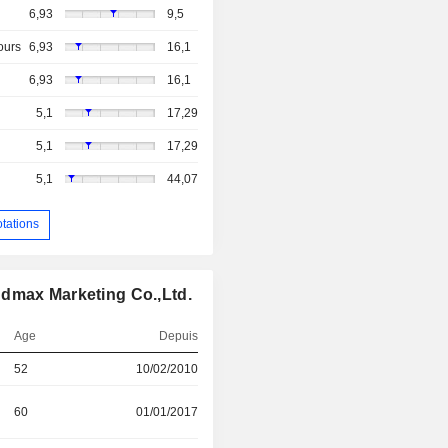
6,93
9,5
ours
6,93
16,1
6,93
16,1
5,1
17,29
5,1
17,29
5,1
44,07
otations
ndmax Marketing Co.,Ltd.
Age
Depuis
52
10/02/2010
60
01/01/2017