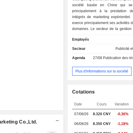
société basée en Chine qui se
principalement à la prestation d
intégrés de marketing expérientiel.
exerce principalement ses activités 
domaines. Le secteur de la gestion 
de vente au détail se consacre princ
Employés
la planification et à la gestion gl
canaux de vente de produits. Le sec
Secteur
Publicité e
vente au détail numérique se
Agenda
27/08
Publication des résultat
principalement à la mise en œuvre d
de vente numériques sur divers 
vente en ligne. Le secteur des 
Plus d'informations sur la société
interactifs comprend principalement
automobiles, les tournées de pr
mobiles, les essais routiers et les 
Cotations
expérientiels. Le secteur de la com
de marque est principalement d
Date
Cours
Variation
fourniture de services de marketing r
stratégie de marque et de cré
07/08/26
8.320 CNY
-0,36%
placement médiatique, de relations p
rketing Co.,Ltd.
de marketing numérique. La soci
06/08/26
8.350 CNY
-1,18%
principalement ses activités sur