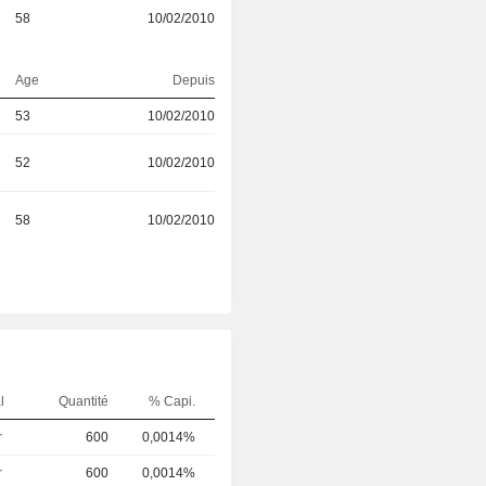
58
10/02/2010
Age
Depuis
53
10/02/2010
52
10/02/2010
58
10/02/2010
l
Quantité
% Capi.
r
600
0,0014%
r
600
0,0014%