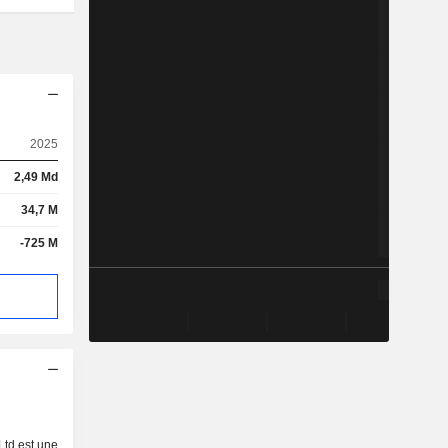
2025
2,49 Md
34,7 M
-725 M
td est une