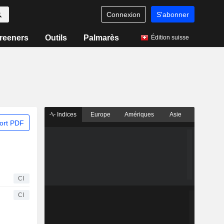
Connexion
S'abonner
reeners
Outils
Palmarès
Édition suisse
Indices
Europe
Amériques
Asie
ort PDF
CI
CI