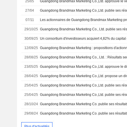
25/05
27/04
07/11
29/10/25
30/09/25
12/09/25
28/08/25
23/05/25
28/04/25
25/04/25
25/04/25
28/10/24
29/08/24
Plus d'actualités