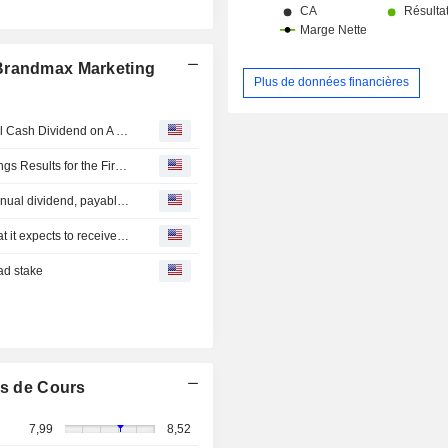
 Brandmax Marketing
Plus de données financières
Guangdong Brandmax Marketing Co.,Ltd. Approves Final Cash Dividend on A Shares for the Year 2025, Payable on 9 July 2026
Guangdong Brandmax Marketing Co.,Ltd. Reports Earnings Results for the First Quarter Ended March 31, 2026
Guangdong Brandmax Marketing Co.,Ltd. announces Annual dividend, payable on July 09, 2026
Guangdong Brandmax Marketing Co.,Ltd. announced that it expects to receive CNY 300 million in funding
ad stake
s de Cours
7,99
8,52