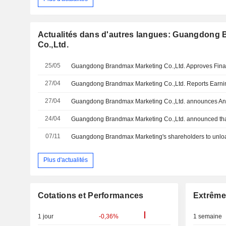
Actualités dans d'autres langues: Guangdong
Co.,Ltd.
25/05
27/04
27/04
24/04
07/11
Guangdong Brandmax Marketing's shareholders to unlo
Plus d'actualités
Cotations et Performances
Extrême
1 jour
-0,36%
1 semaine