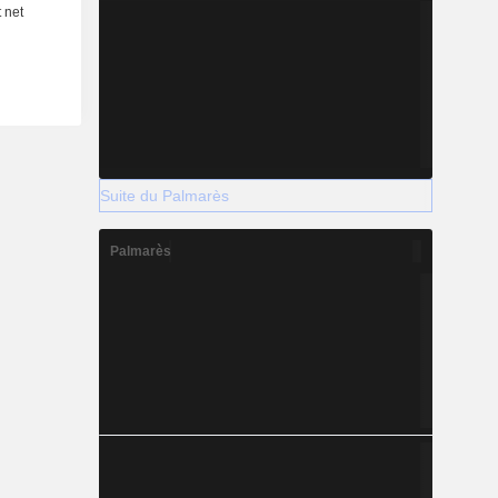
Suite du Palmarès
Palmarès