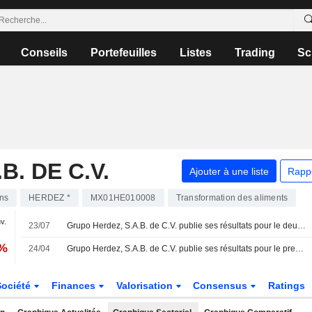
Conseils
Portefeuilles
Listes
Trading
Sc
. DE C.V.
Ajouter à une liste
Rapp
ons
HERDEZ *
MX01HE010008
Transformation des aliments
nv.
23/07
Grupo Herdez, S.A.B. de C.V. publie ses résultats pour le deuxième trimestre et le premier semestre clos le 30 juin 2026
1%
24/04
Grupo Herdez, S.A.B. de C.V. publie ses résultats pour le premier trimestre clos le 31 mars 2026
Société
Finances
Valorisation
Consensus
Ratings