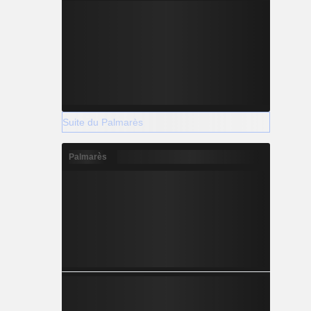
Suite du Palmarès
Palmarès