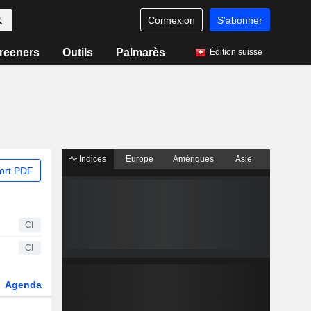
Connexion
S'abonner
reeners
Outils
Palmarès
Édition suisse
Indices
Europe
Amériques
Asie
ort PDF
CI
CI
Agenda
Secteur
Fonds et ETFs