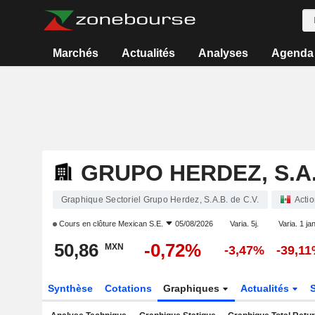
Marchés
Actualités
Analyses
Agenda
GRUPO HERDEZ, S.A.B
Graphique Sectoriel Grupo Herdez, S.A.B. de C.V.
Acti
Cours en clôture
Mexican S.E.
05/08/2026
Varia. 5j.
Varia. 1 ja
50,86
-0,72%
MXN
-3,47%
-39,1
Synthèse
Cotations
Graphiques
Actualités