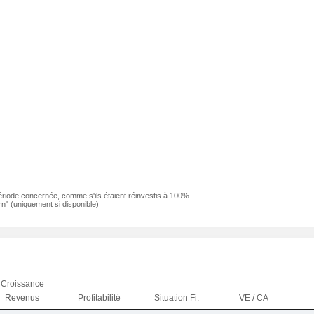
ériode concernée, comme s'ils étaient réinvestis à 100%.
n" (uniquement si disponible)
Croissance
Revenus
Profitabilité
Situation Fi.
VE / CA