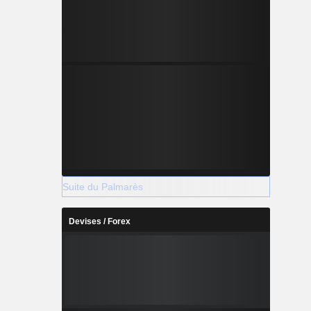
Suite du Palmarès
Devises / Forex