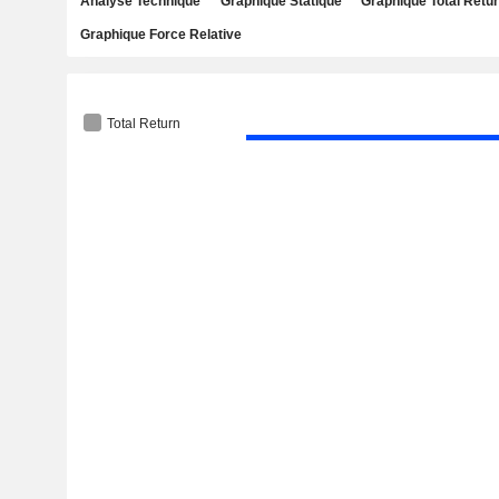
Analyse Technique
Graphique Statique
Graphique Total Retu
Graphique Force Relative
Total Return