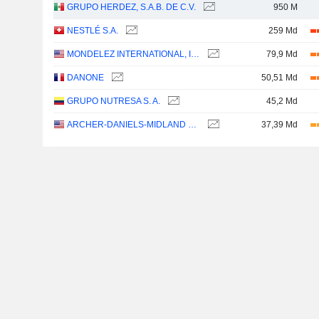
GRUPO HERDEZ, S.A.B. DE C.V.
950 M
NESTLÉ S.A.
259 Md
MONDELEZ INTERNATIONAL, INC.
79,9 Md
DANONE
50,51 Md
GRUPO NUTRESA S. A.
45,2 Md
ARCHER-DANIELS-MIDLAND COMPANY
37,39 Md