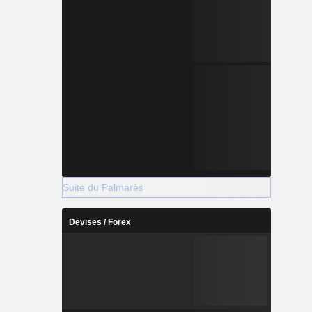
Suite du Palmarès
Devises / Forex