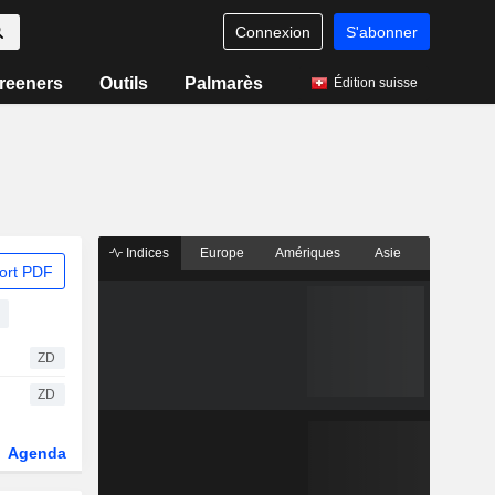
Connexion
S'abonner
reeners
Outils
Palmarès
Édition suisse
Indices
Europe
Amériques
Asie
ort PDF
ZD
ZD
Agenda
Secteur
Dérivés
Fonds et ETFs