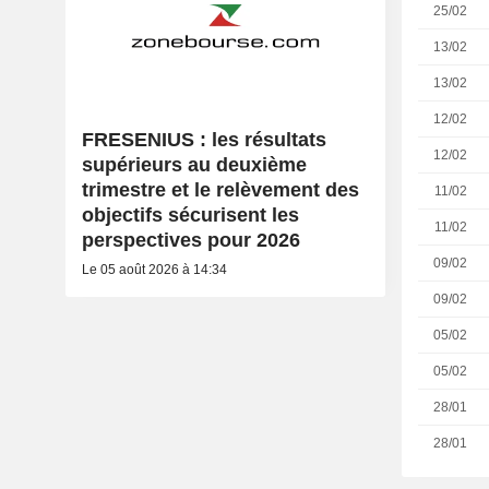
25/02
13/02
13/02
12/02
FRESENIUS : les résultats
12/02
supérieurs au deuxième
trimestre et le relèvement des
11/02
objectifs sécurisent les
11/02
perspectives pour 2026
09/02
Le 05 août 2026 à 14:34
09/02
05/02
05/02
28/01
28/01