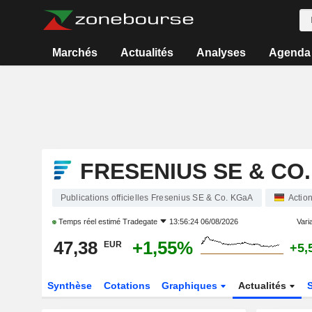
Marchés
Actualités
Analyses
Agenda
FRESENIUS SE & CO
Publications officielles Fresenius SE & Co. KGaA
Actio
Temps réel estimé
Tradegate
13:56:24 06/08/2026
Varia
47,38
+1,55%
EUR
+5,
Synthèse
Cotations
Graphiques
Actualités