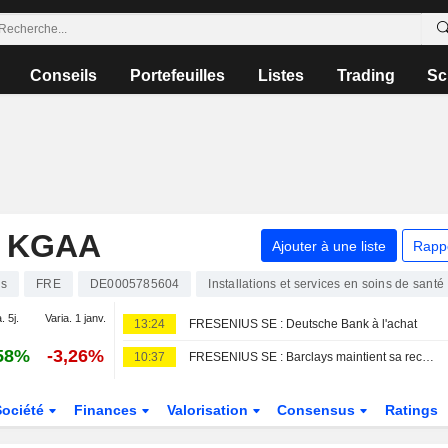
Conseils
Portefeuilles
Listes
Trading
Sc
. KGAA
Ajouter à une liste
Rapp
ns
FRE
DE0005785604
Installations et services en soins de santé
. 5j.
Varia. 1 janv.
13:24
FRESENIUS SE : Deutsche Bank à l'achat
58%
-3,26%
10:37
FRESENIUS SE : Barclays maintient sa recommandation à l'achat
Société
Finances
Valorisation
Consensus
Ratings