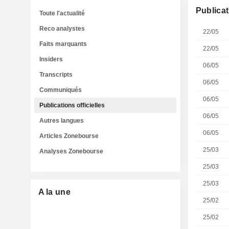
Publicat
Toute l'actualité
Reco analystes
22/05
Faits marquants
22/05
Insiders
06/05
Transcripts
06/05
Communiqués
06/05
Publications officielles
06/05
Autres langues
06/05
Articles Zonebourse
25/03
Analyses Zonebourse
25/03
25/03
A la une
25/02
25/02