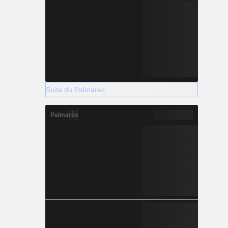
Suite du Palmarès
Palmarès