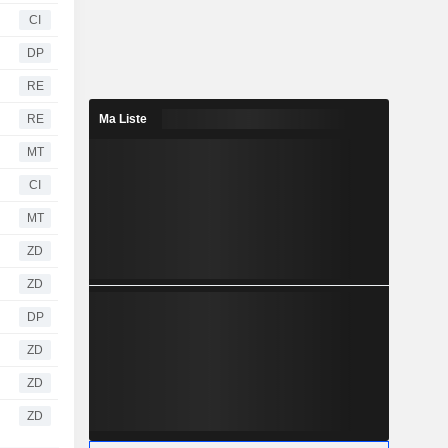
CI
DP
RE
RE
Ma Liste
MT
CI
MT
ZD
ZD
DP
ZD
ZD
ZD