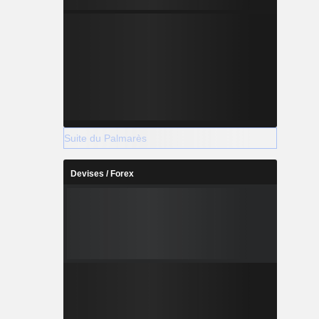
Suite du Palmarès
Devises / Forex