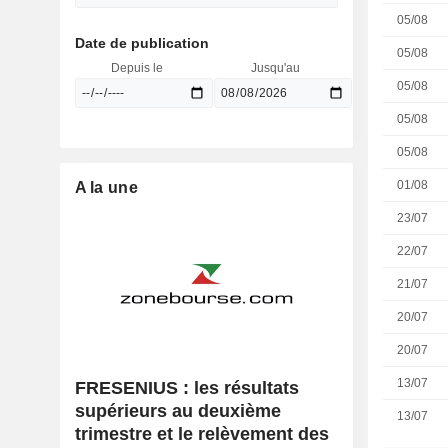
05/08
Date de publication
05/08
Depuis le
Jusqu'au
05/08
05/08
05/08
01/08
A la une
23/07
22/07
21/07
20/07
20/07
13/07
FRESENIUS : les résultats
supérieurs au deuxième
13/07
trimestre et le relèvement des