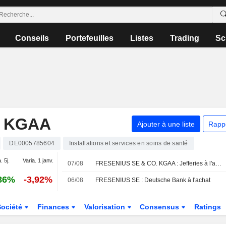
Conseils
Portefeuilles
Listes
Trading
Sc
. KGAA
Ajouter à une liste
Rapp
DE0005785604
Installations et services en soins de santé
. 5j.
Varia. 1 janv.
07/08
FRESENIUS SE & CO. KGAA : Jefferies à l'achat
86%
-3,92%
06/08
FRESENIUS SE : Deutsche Bank à l'achat
Société
Finances
Valorisation
Consensus
Ratings