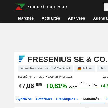
Marchés
Actualités
Analyses
Agenda
FRESENIUS SE & CO
Actualités Fresenius SE & Co. KGaA
Actions
FRE
Marché Fermé -
Xetra
17:35:28 07/08/2026
Varia
47,06
+0,81%
EUR
+4,
Synthèse
Cotations
Graphiques
Actualités