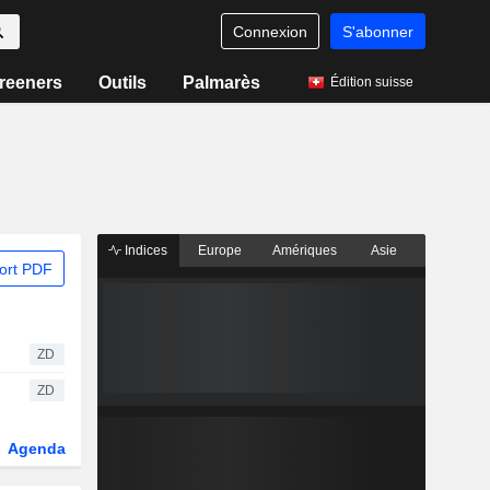
Connexion
S'abonner
reeners
Outils
Palmarès
Édition suisse
Indices
Europe
Amériques
Asie
ort PDF
ZD
ZD
Agenda
Secteur
Dérivés
Fonds et ETFs