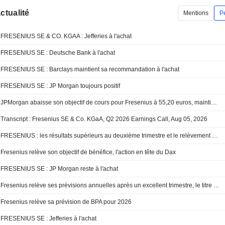
actualité
Mentions
P
FRESENIUS SE & CO. KGAA : Jefferies à l'achat
FRESENIUS SE : Deutsche Bank à l'achat
FRESENIUS SE : Barclays maintient sa recommandation à l'achat
FRESENIUS SE : JP Morgan toujours positif
JPMorgan abaisse son objectif de cours pour Fresenius à 55,20 euros, maintient son conseil à " Surpondérer »
Transcript : Fresenius SE & Co. KGaA, Q2 2026 Earnings Call, Aug 05, 2026
FRESENIUS : les résultats supérieurs au deuxième trimestre et le relèvement des objectifs sécurisent les perspectives pour 2026
Fresenius relève son objectif de bénéfice, l'action en tête du Dax
FRESENIUS SE : JP Morgan reste à l'achat
Fresenius relève ses prévisions annuelles après un excellent trimestre, le titre s'envole
Fresenius relève sa prévision de BPA pour 2026
FRESENIUS SE : Jefferies à l'achat