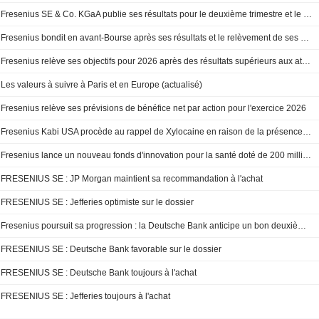
Fresenius SE & Co. KGaA publie ses résultats pour le deuxième trimestre et le premier semestre clos le 30 juin 2026
Fresenius bondit en avant-Bourse après ses résultats et le relèvement de ses perspectives
Fresenius relève ses objectifs pour 2026 après des résultats supérieurs aux attentes au deuxième trimestre
Les valeurs à suivre à Paris et en Europe (actualisé)
Fresenius relève ses prévisions de bénéfice net par action pour l'exercice 2026
Fresenius Kabi USA procède au rappel de Xylocaine en raison de la présence de particules
Fresenius lance un nouveau fonds d'innovation pour la santé doté de 200 millions d'euros
FRESENIUS SE : JP Morgan maintient sa recommandation à l'achat
FRESENIUS SE : Jefferies optimiste sur le dossier
Fresenius poursuit sa progression : la Deutsche Bank anticipe un bon deuxième trimestre
FRESENIUS SE : Deutsche Bank favorable sur le dossier
FRESENIUS SE : Deutsche Bank toujours à l'achat
FRESENIUS SE : Jefferies toujours à l'achat