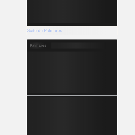
Suite du Palmarès
Palmarès