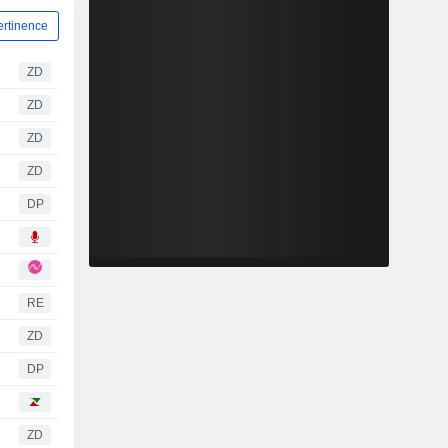
ertinence
ZD
ZD
ZD
ZD
DP
RE
ZD
DP
ZD