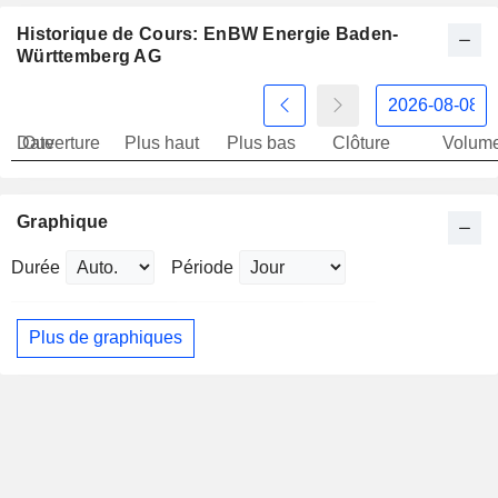
Historique de Cours: EnBW Energie Baden-
Württemberg AG
Date
Ouverture
Plus haut
Plus bas
Clôture
Volum
Graphique
Durée
Période
Plus de graphiques