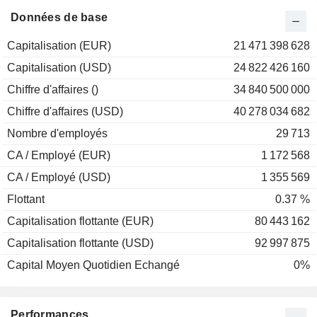
2000
-4,11%
Données de base
1999
+0,97%
Capitalisation (EUR)
21 471 398 628
1998
+32,49%
Capitalisation (USD)
24 822 426 160
1997
+3,52%
Chiffre d'affaires ()
34 840 500 000
Chiffre d'affaires (USD)
40 278 034 682
Nombre d'employés
29 713
CA / Employé (EUR)
1 172 568
CA / Employé (USD)
1 355 569
Flottant
0.37 %
Capitalisation flottante (EUR)
80 443 162
Capitalisation flottante (USD)
92 997 875
Capital Moyen Quotidien Echangé
0%
Performances