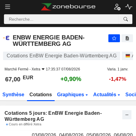
ENBW ENERGIE BADEN-WÜRTTEMBERG AG
67,00
€
ENBW ENERGIE BADEN-
WÜRTTEMBERG AG
Cotations EnBW Energie Baden-Württemberg AG
A
Marché Fermé -
Xetra
17:35:37 07/08/2026
Varia. 1 janv.
EUR
+0,90%
67,00
-1,47%
Synthèse
Cotations
Graphiques
Actualités
Soci
Cotations 5 jours: EnBW Energie Baden-
Württemberg AG
Cours en différé Xetra
03/08/2026
04/08/2026
05/08/2026
06/08/202