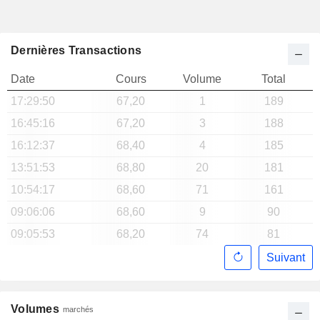
Dernières Transactions
Date
Cours
Volume
Total
17:29:50
67,20
1
189
16:45:16
67,20
3
188
16:12:37
68,40
4
185
13:51:53
68,80
20
181
10:54:17
68,60
71
161
09:06:06
68,60
9
90
09:05:53
68,20
74
81
Suivant
Volumes
marchés