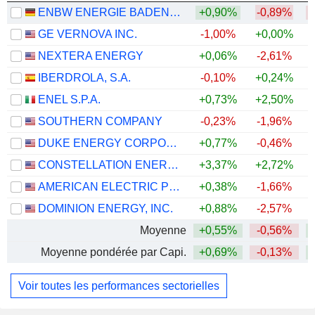
ENBW ENERGIE BADEN-WÜRTTEMBERG AG
+0,90%
-0,89%
GE VERNOVA INC.
-1,00%
+0,00%
+
NEXTERA ENERGY
+0,06%
-2,61%
+
IBERDROLA, S.A.
-0,10%
+0,24%
+
ENEL S.P.A.
+0,73%
+2,50%
+
SOUTHERN COMPANY
-0,23%
-1,96%
DUKE ENERGY CORPORATION
+0,77%
-0,46%
CONSTELLATION ENERGY CORPORATION
+3,37%
+2,72%
AMERICAN ELECTRIC POWER COMPANY, INC.
+0,38%
-1,66%
+
DOMINION ENERGY, INC.
+0,88%
-2,57%
Moyenne
+0,55%
-0,56%
+
Moyenne pondérée par Capi.
+0,69%
-0,13%
+
Voir toutes les performances sectorielles