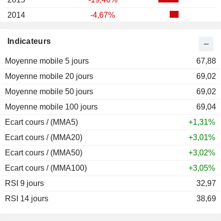
2014
-4,67%
2013
-10,95%
Indicateurs
2012
-22,69%
Moyenne mobile 5 jours
2011
-4,68%
67,88
Moyenne mobile 20 jours
2010
+2,29%
69,02
Moyenne mobile 50 jours
2009
+6,10%
69,02
Moyenne mobile 100 jours
2008
-37,33%
69,04
Ecart cours / (MMA5)
2007
+20,32%
+1,31%
Ecart cours / (MMA20)
2006
+8,70%
+3,01%
Ecart cours / (MMA50)
2005
+53,33%
+3,02%
Ecart cours / (MMA100)
2004
+19,05%
+3,05%
RSI 9 jours
2003
-25,88%
32,97
RSI 14 jours
2002
-1,45%
38,69
2001
-1,43%