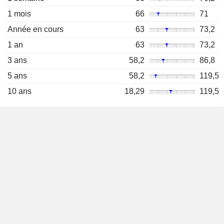
1 mois
66
71
Année en cours
63
73,2
1 an
63
73,2
3 ans
58,2
86,8
5 ans
58,2
119,5
10 ans
18,29
119,5