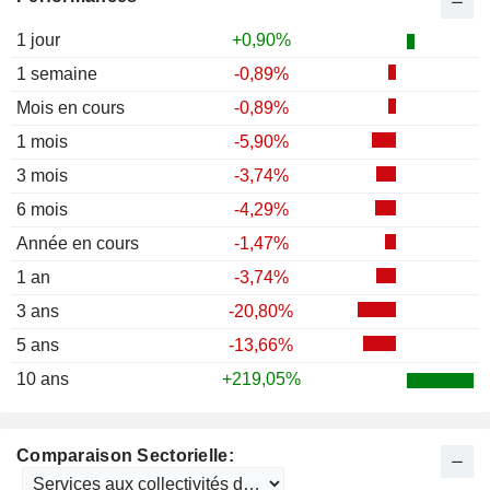
1 jour
+0,90%
1 semaine
-0,89%
Mois en cours
-0,89%
1 mois
-5,90%
3 mois
-3,74%
6 mois
-4,29%
Année en cours
-1,47%
1 an
-3,74%
3 ans
-20,80%
5 ans
-13,66%
10 ans
+219,05%
Comparaison Sectorielle: