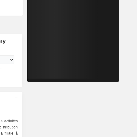
ny
 activités
stribution
a filiale à