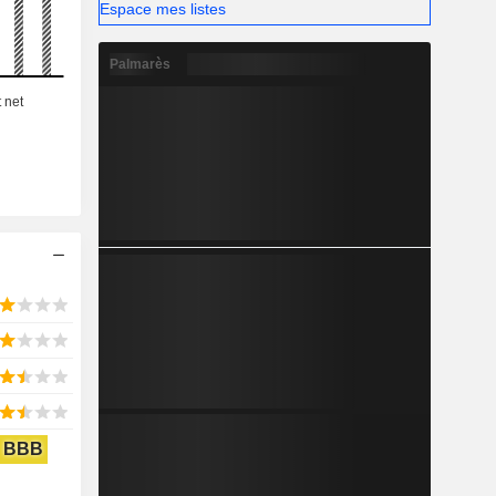
omes et de
Espace mes listes
nt sur les
anada.
Palmarès
BBB