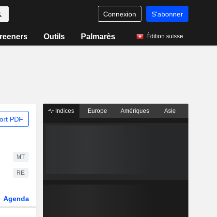
Connexion
S'abonner
reeners
Outils
Palmarès
Édition suisse
Indices
Europe
Amériques
Asie
ort PDF
MT
RE
Agenda
Secteur
Dérivés
Fonds et ETFs