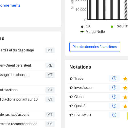
des pharmacies, de magasins auton
abonnements
projets à usage mixte, principaleme
marchés urbains et suburbains du C
ed
Plus de données financières
ertes et du gaspillage
MT
yen-Orient persistent
RE
Notations
'usage des clauses
MT
Trader
Investisseur
t d'actions
CI
Globale
'actions portant sur 10
CI
Qualité
e rachat d'actions
MT
ESG MSCI
ZM