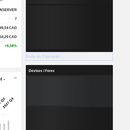
NSERVER
7
49,54
CAD
54,29
CAD
+9,58%
Suite du Palmarès
Devises / Forex
l -