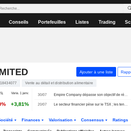
Conseils
Portefeuilles
Listes
Trading
Sc
MITED
Ajouter à une liste
Rapp
18434077
Vente au détail et distribution alimentaire
5j.
Varia. 1 janv.
30/07
Empire Company dépasse son objectif de réduction des pertes et du gaspillage alimentaires
20%
+3,81%
20/07
Le secteur financier pèse sur le TSX ; les tensions au Moyen-Orient persistent
Société
Finances
Valorisation
Consensus
Ratings