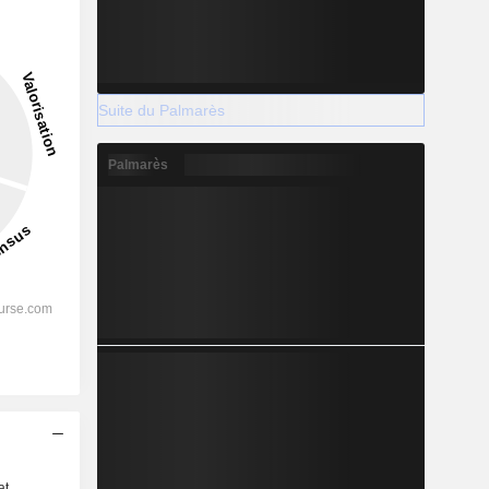
Suite du Palmarès
Palmarès
s
at