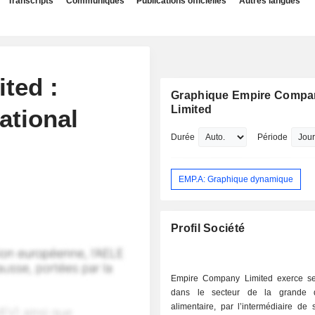
Transcripts
Communiqués
Publications officielles
Autres langues
ted :
Graphique Empire Compa
Limited
ational
Durée
Période
EMP.A: Graphique dynamique
Profil Société
Empire Company Limited exerce ses
dans le secteur de la grande di
alimentaire, par l’intermédiaire de s