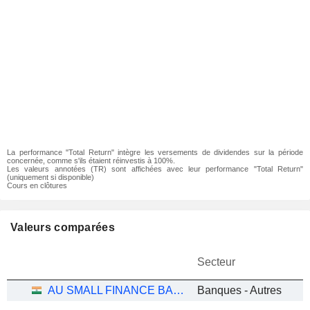
La performance "Total Return" intègre les versements de dividendes sur la période
concernée, comme s'ils étaient réinvestis à 100%.
Les valeurs annotées (TR) sont affichées avec leur performance "Total Return"
(uniquement si disponible)
Cours en clôtures
Valeurs comparées
Secteur
AU SMALL FINANCE BANK LIMITED
Banques - Autres