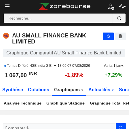
AU SMALL FINANCE BANK LIMITED
1 067,00
₹
-1,89%
AU SMALL FINANCE BANK
LIMITED
Graphique Comparatif AU Small Finance Bank Limited
Temps Différé
NSE India S.E.
13:05:07 07/08/2026
Varia. 1 janv.
INR
-1,89%
1 067,00
+7,29%
Synthèse
Cotations
Graphiques
Actualités
Soci
Analyse Technique
Graphique Statique
Graphique Total Re