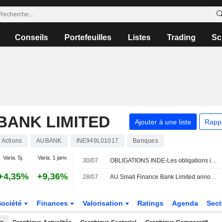
Conseils
Portefeuilles
Listes
Trading
Sc
BANK LIMITED
Ajouter à une liste
Rapp
Actions
AUBANK
INE949L01017
Banques
Varia. 5j.
Varia. 1 janv.
30/07
OBLIGATIONS INDE-Les obligations indiennes reculent après le statu quo de la Fed ; l'attention se porte sur les indicateurs nationaux
+4,35%
+9,36%
28/07
AU Small Finance Bank Limited annonce le versement d'un dividende annuel le 5 octobre 2026
Société
Finances
Valorisation
Ratings
Agenda
Sec