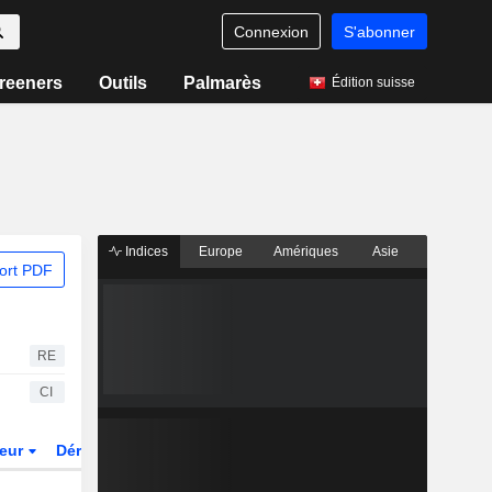
Connexion
S'abonner
reeners
Outils
Palmarès
Édition suisse
Indices
Europe
Amériques
Asie
ort PDF
RE
CI
teur
Dérivés
Fonds et ETFs