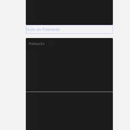
Suite du Palmarès
Palmarès