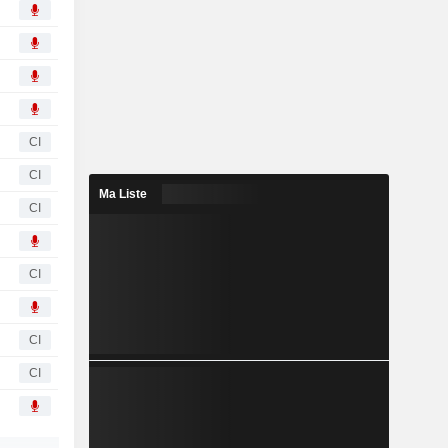
CI
CI
Ma Liste
CI
CI
CI
CI