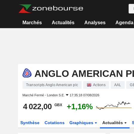
Marchés
Actualités
Analyses
Agenda
ANGLO AMERICAN P
Transcripts Anglo American plc
Actions
AAL
G
Marché Fermé -
London S.E.
17:35:18 07/08/2026
4 022,00
+1,16%
GBX
Synthèse
Cotations
Graphiques
Actualités