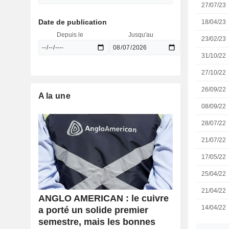
27/07/23
Date de publication
18/04/23
Depuis le
Jusqu'au
23/02/23
31/10/22
27/10/22
26/09/22
A la une
08/09/22
28/07/22
21/07/22
17/05/22
25/04/22
21/04/22
ANGLO AMERICAN : le cuivre
14/04/22
a porté un solide premier
semestre, mais les bonnes