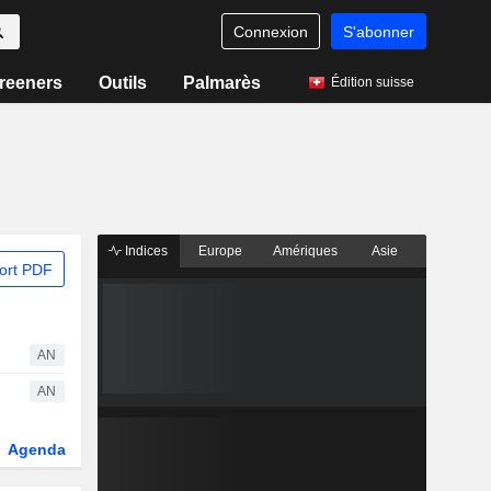
Connexion
S'abonner
reeners
Outils
Palmarès
Édition suisse
Indices
Europe
Amériques
Asie
ort PDF
AN
AN
Agenda
Secteur
Dérivés
Fonds et ETFs