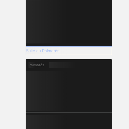
Suite du Palmarès
Palmarès