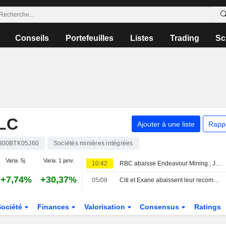
Conseils
Portefeuilles
Listes
Trading
Sc
LC
Ajouter à une liste
Rapp
B00BTK05J60
Sociétés minières intégrées
Varia. 5j.
Varia. 1 janv.
10:42
RBC abaisse Endeavour Mining ; JPM relève easyJet
+7,74%
+30,37%
05/08
Citi et Exane abaissent leur recommandation sur HSBC ; LBBW dégrade Vodafone
Société
Finances
Valorisation
Consensus
Ratings