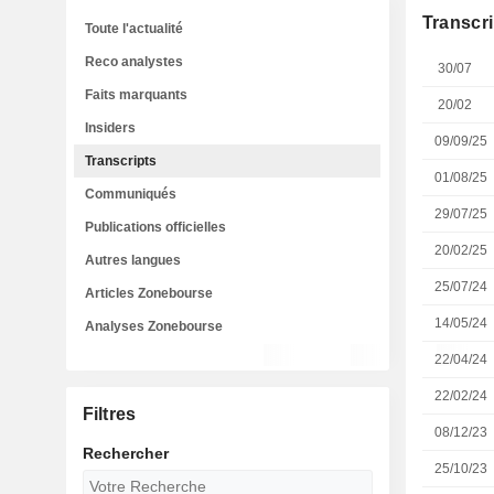
Transcri
Toute l'actualité
Reco analystes
30/07
Faits marquants
20/02
Insiders
09/09/25
Transcripts
01/08/25
Communiqués
29/07/25
Publications officielles
20/02/25
Autres langues
25/07/24
Articles Zonebourse
14/05/24
Analyses Zonebourse
22/04/24
22/02/24
Filtres
08/12/23
Rechercher
25/10/23