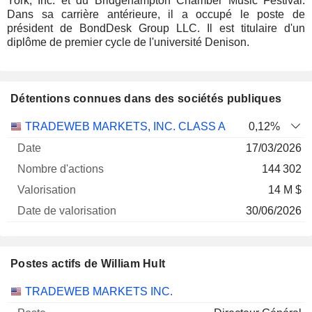
York, Inc. et du Bridgehampton Chamber Music Festival.
Dans sa carrière antérieure, il a occupé le poste de
président de BondDesk Group LLC. Il est titulaire d'un
diplôme de premier cycle de l'université Denison.
Détentions connues dans des sociétés publiques
Nombre
Date de
TRADEWEB MARKETS, INC. CLASS A
0,12%
Société
Date
d'actions
Valorisation
valorisation
17/03/2026
144 302
14 M $
30/06/2026
Postes actifs de William Hult
Sociétés
Poste
Début
TRADEWEB MARKETS INC.