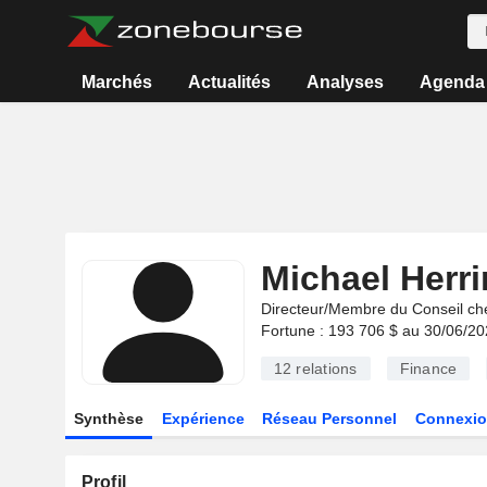
Marchés
Actualités
Analyses
Agenda
Michael Herr
Directeur/Membre du Conseil ch
Fortune : 193 706 $ au 30/06/2
12
relations
Finance
Synthèse
Expérience
Réseau Personnel
Connexio
Profil