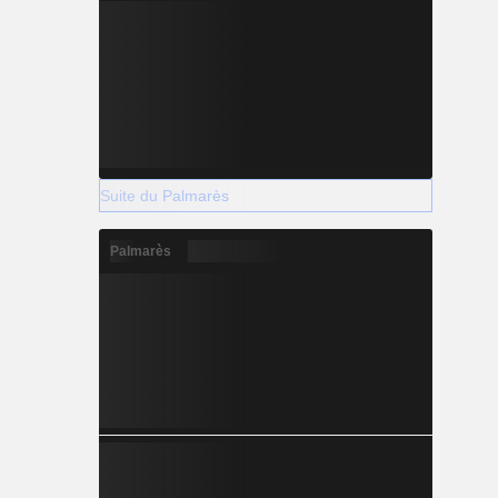
Suite du Palmarès
Palmarès