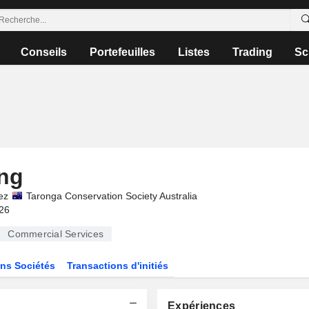
Conseils
Portefeuilles
Listes
Trading
Sc
ing
ez
Taronga Conservation Society Australia
026
Commercial Services
ns Sociétés
Transactions d'initiés
Expériences