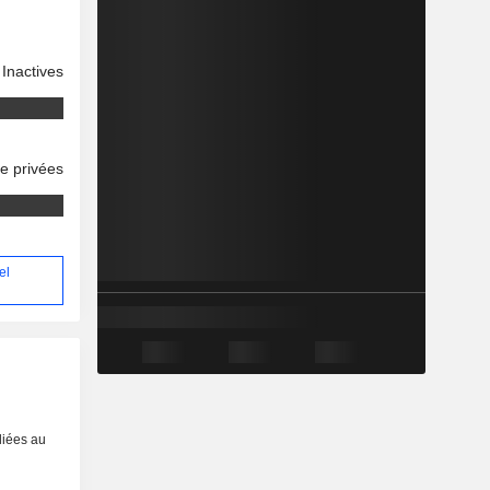
Inactives
se privées
el
liées au