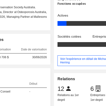
Fonctions occupées
servation Society Australia.
, Director at Osteoporosis Australia,
Actives
2026, Managing Partner at Mallesons
Sociétés cotées
Entrepri
es
orisation
Date de valorisation
3 706 $
30/06/2026
Voir l'expérience en détail de Micha
Herring
Relations
Début
12
6
 Conseil
-
Relations au 1er
Entreprises 
degré
1er degré