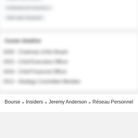
Institutional Investors
Sell-side Analysts
Career timeline
2026 - Chairman of the Board
2022 - Chief Executive Officer
2018 - Chief Financial Officer
2012 - Strategy Committee Member
Bourse
Insiders
Jeremy Anderson
Réseau Personnel