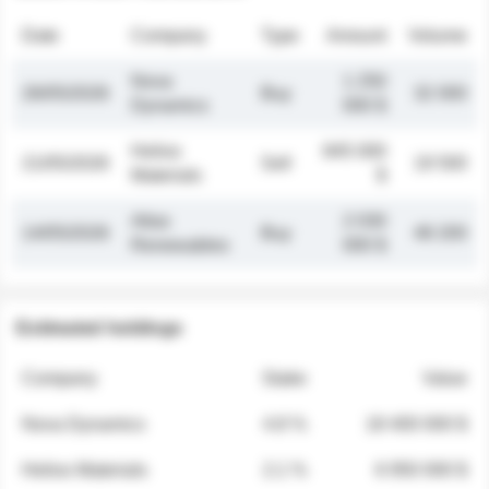
Date
Company
Type
Amount
Volume
Nova
1 250
26/05/2026
Buy
32 000
Dynamics
000 $
Helios
845 000
21/05/2026
Sell
19 500
Materials
$
Atlas
2 030
14/05/2026
Buy
48 200
Renewables
000 $
Estimated holdings
Company
Stake
Value
Nova Dynamics
4.8 %
18 400 000 $
Helios Materials
2.1 %
6 950 000 $