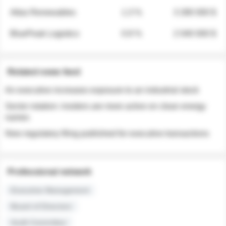
Atlas Renewables
1.3 %
3 280 000 $
BluePeak Logistics
0.9 %
2 040 000 $
Related news feed
An executive increases exposure to an industrial stock
Sector rotation: insiders are more active on clean energy
names
New regulatory filing published for executive transactions
Professional network
Executive Management
Board of Directors
Audit Committee