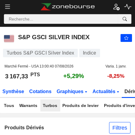
S&P GSCI SILVER INDEX
3 167,33
PTS
+5,29%
S&P GSCI SILVER INDEX
Turbos S&P GSCI Silver Index
Indice
Marché Fermé - USA
13:00:40 07/08/2026
Varia. 1 janv.
PTS
+5,29%
3 167,33
-8,25%
Synthèse
Cotations
Graphiques
Actualités
Déri
Tous
Warrants
Turbos
Produits de levier
Produits d'inv
Filtres
Produits Dérivés