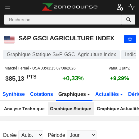
S&P GSCI AGRICULTURE INDEX
385,13
PTS
+0,33%
S&P GSCI AGRICULTURE INDEX
Graphique Statique S&P GSCI Agriculture Index
Indice
Marché Fermé - USA
03:43:15 07/08/2026
Varia. 1 janv.
PTS
+0,33%
385,13
+9,29%
Synthèse
Cotations
Graphiques
Actualités
Déri
Analyse Technique
Graphique Statique
Graphique Actualit
Durée
Période