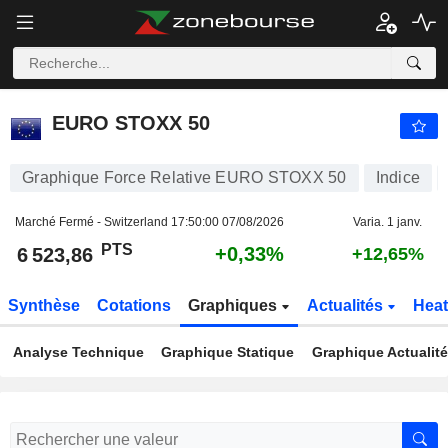
EURO STOXX 50
6 523,86
PTS
+0,33%
EURO STOXX 50
Graphique Force Relative EURO STOXX 50
Indice
Marché Fermé - Switzerland
17:50:00 07/08/2026
Varia. 1 janv.
PTS
+0,33%
6 523,86
+12,65%
Synthèse
Cotations
Graphiques
Actualités
Hea
Analyse Technique
Graphique Statique
Graphique Actualit