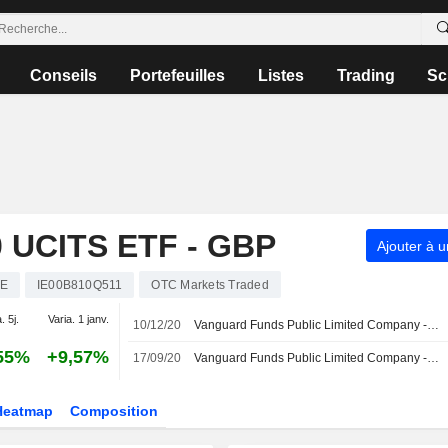
Conseils
Portefeuilles
Listes
Trading
Sc
UCITS ETF - GBP
Ajouter à u
E
IE00B810Q511
OTC Markets Traded
. 5j.
Varia. 1 janv.
10/12/20
Vanguard Funds Public Limited Company - L'ETF Vanguard FTSE 100 UCITS déclare un dividende pour le mois de décembre 2020, payable le 30 décembre 2020.
55%
+9,57%
17/09/20
Vanguard Funds Public Limited Company - L'ETF Vanguard FTSE 100 UCITS déclare un dividende pour le mois de septembre 2020, payable le 7 octobre 2020.
Heatmap
Composition