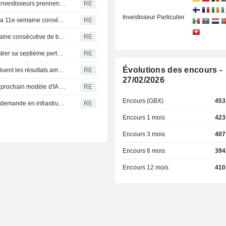
Fonds actions américains : retraits massifs alors que les investisseurs prennent leurs bénéfices avant les chiffres de l'emploi
RE
Investisseur Particulier
Les fonds d'actions mondiaux attirent des capitaux pour la 11e semaine consécutive, portés par des résultats d'entreprises encourageants
RE
La Bourse de Corée du Sud enregistre sa septième semaine consécutive de baisse, plombée par les doutes sur l'IA et les puces
RE
La Bourse de Corée du Sud recule et s'apprête à enregistrer sa septième perte hebdomadaire consécutive
RE
Évolutions des encours -
La Bourse de Corée du Sud hésite, les investisseurs évaluent les résultats américains
RE
27/02/2026
Alibaba prévoit de facturer les grands utilisateurs de son prochain modèle d'IA en open-source, selon des sources
RE
Encours (GBX)
453
Akamai dépasse les estimations trimestrielles grâce à la demande en infrastructures cloud
RE
Encours 1 mois
423
Encours 3 mois
407
Encours 6 mois
394
Encours 12 mois
410