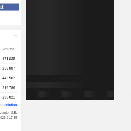
Volume
171 035
258 887
442 562
216 786
238 821
de cotation
 London S.E.
2026 à 17:35