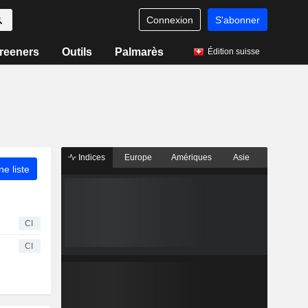
Connexion
S'abonner
reeners
Outils
Palmarès
Édition suisse
Indices
Europe
Amériques
Asie
ne liste
CI
CI