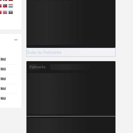
Suite du Palmarès
 Md
Palmarès
 Md
 Md
 Md
 Md