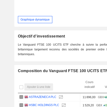
Graphique dynamique
Objectif d'investissement
Le Vanguard FTSE 100 UCITS ETF cherche à suivre la perfor
britannique largement reconnu des sociétés de premier ordre 
britanniques.
Composition du Vanguard FTSE 100 UCITS ETF
Cours
Ajouter à une liste
indicatif
V
ASTRAZENECA PLC
11 896,00
GBX
+0
HSBC HOLDINGS PLC
1 529,20
GBX
+0