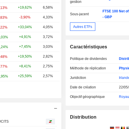
gestion
+19,62%
6,58%
,13%
FTSE 100 Net of
Sous-jacent
- GBP
-3,90%
4,33%
,83%
Autres ETFs
+33,04%
4,05%
,22%
+4,91%
3,72%
,03%
Caractéristiques
+7,45%
3,03%
,24%
+19,50%
2,82%
,48%
Politique de dividendes
Distri
+8,41%
2,75%
,77%
Méthode de réplication
Physi
+25,59%
2,57%
,95%
Juridiction
Irland
Date de création
22/05
Objectif géographique
Royau
Distribution
 UCITS