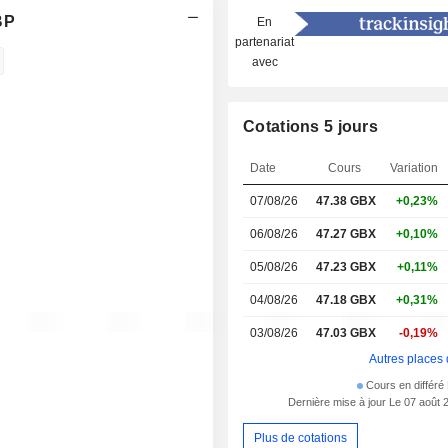
BP
En
partenariat
avec
Cotations 5 jours
Date
Cours
Variation
07/08/26
47.38
GBX
+0,23%
06/08/26
47.27 GBX
+0,10%
05/08/26
47.23 GBX
+0,11%
04/08/26
47.18 GBX
+0,31%
03/08/26
47.03 GBX
-0,19%
Autres places 
Cours en différé
Dernière mise à jour Le 07 août 
Plus de cotations