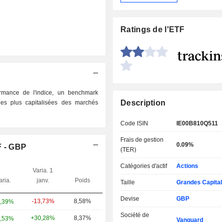
Ratings de l'ETF
mance de l'indice, un benchmark
Description
les plus capitalisées des marchés
Code ISIN
IE00B810Q511
Frais de gestion
0.09%
 - GBP
(TER)
Catégories d'actif
Actions
Varia. 1
aria.
janv.
Poids
Taille
Grandes Capital
Devise
GBP
-13,73%
8,58%
,39%
Société de
+30,28%
8,37%
,53%
Vanguard