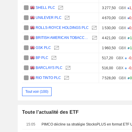
SHELL PLC
3 277,50
GBX
-1
UNILEVER PLC
4 670,00
GBX
-0
ROLLS-ROYCE HOLDINGS PLC
1 530,00
GBX
-0
BRITISH AMERICAN TOBACCO P.L.C.
4 421,00
GBX
+1
GSK PLC
1 960,50
GBX
+1
BP PLC
517,20
GBX
-0
BARCLAYS PLC
516,00
GBX
-0
RIO TINTO PLC
7 528,00
GBX
+0
Tout voir (100)
Toute l'actualité des ETF
15:05
PIMCO décline sa stratégie StocksPLUS en format ETF