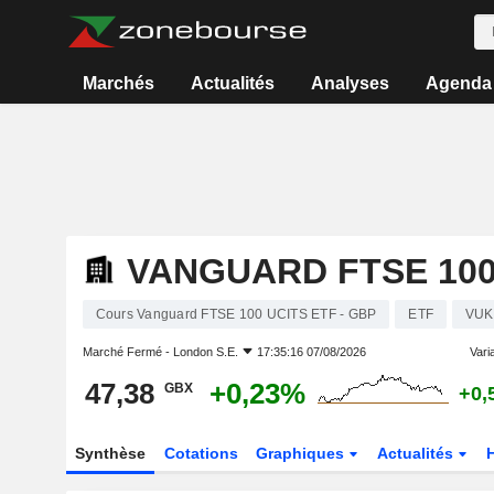
Marchés
Actualités
Analyses
Agenda
VANGUARD FTSE 100 
Cours Vanguard FTSE 100 UCITS ETF - GBP
ETF
VUK
Marché Fermé -
London S.E.
17:35:16 07/08/2026
Varia
47,38
+0,23%
GBX
+0,
Synthèse
Cotations
Graphiques
Actualités