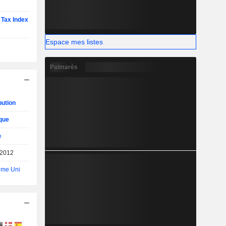
 Tax Index
Espace mes listes
Palmarès
bution
que
e
/2012
me Uni