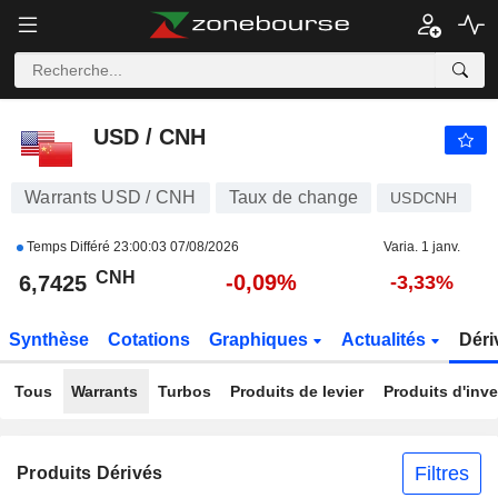
USD / CNH
6,7425
CNH
-0,09%
USD / CNH
Warrants USD / CNH
Taux de change
USDCNH
Temps Différé
23:00:03 07/08/2026
Varia. 1 janv.
CNH
-0,09%
6,7425
-3,33%
Synthèse
Cotations
Graphiques
Actualités
Déri
Tous
Warrants
Turbos
Produits de levier
Produits d'inv
Filtres
Produits Dérivés