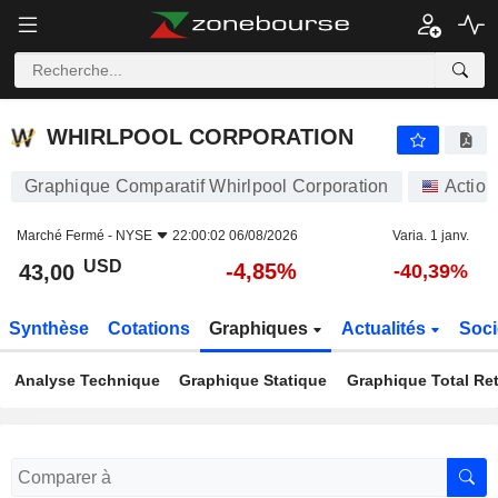
WHIRLPOOL CORPORATION
43,00
$
-4,85%
WHIRLPOOL CORPORATION
Graphique Comparatif Whirlpool Corporation
Action
Marché Fermé -
NYSE
22:00:02 06/08/2026
Varia. 1 janv.
USD
-4,85%
43,00
-40,39%
Synthèse
Cotations
Graphiques
Actualités
Soci
Analyse Technique
Graphique Statique
Graphique Total Re