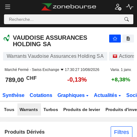
VAUDOISE ASSURANCES HOLDING SA
789,00
CHF
-0,13%
VAUDOISE ASSURANCES
HOLDING SA
Warrants Vaudoise Assurances Holding SA
Actions
Marché Fermé -
Swiss Exchange
17:30:27 10/08/2026
Varia. 1 janv.
CHF
-0,13%
789,00
+8,38%
Synthèse
Cotations
Graphiques
Actualités
Soci
Tous
Warrants
Turbos
Produits de levier
Produits d'inv
Filtres
Produits Dérivés