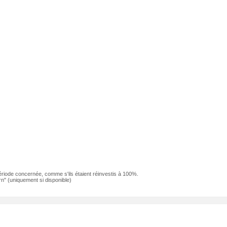
ériode concernée, comme s'ils étaient réinvestis à 100%.
n" (uniquement si disponible)