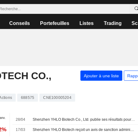
Conseils
Portefeuilles
Listes
Trading
Sc
TECH CO.,
Ajouter à une liste
Rapp
Actions
688575
CNE100005204
janv.
28/04
Shenzhen YHLO Biotech Co., Ltd. publie ses résultats pour le premier trimestre clos le 31 mars 2026
92%
17/03
Shenzhen YHLO Biotech reçoit un avis de sanction administrative du régulateur