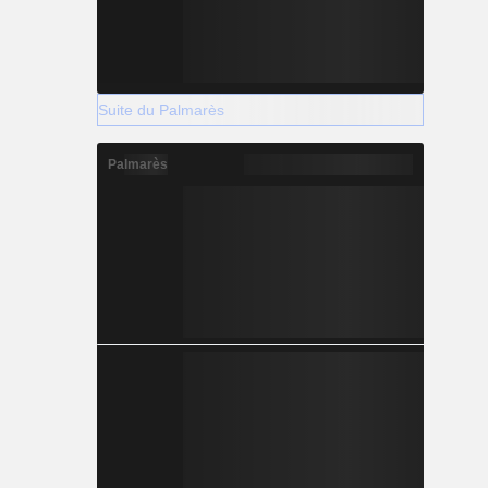
Suite du Palmarès
Palmarès