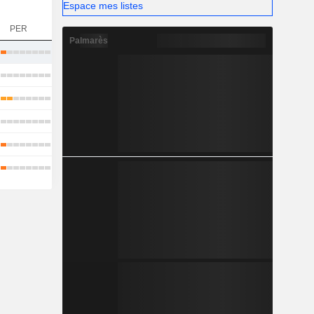
Espace mes listes
PER
Palmarès