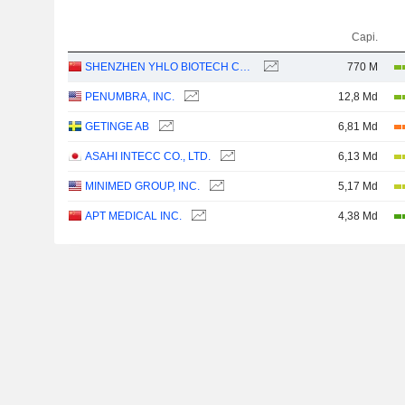
Capi.
SHENZHEN YHLO BIOTECH CO., LTD.
770 M
PENUMBRA, INC.
12,8 Md
GETINGE AB
6,81 Md
ASAHI INTECC CO., LTD.
6,13 Md
MINIMED GROUP, INC.
5,17 Md
APT MEDICAL INC.
4,38 Md