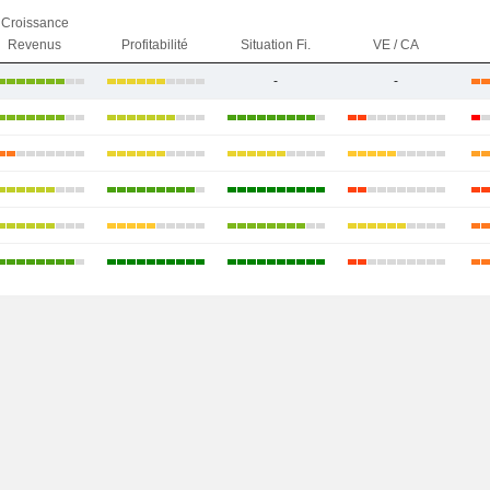
Croissance
Revenus
Profitabilité
Situation Fi.
VE / CA
-
-