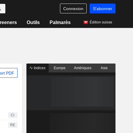
Connexion
S'abonner
reeners
Outils
Palmarès
Édition suisse
Indices
Europe
Amériques
Asie
ort PDF
CI
RE