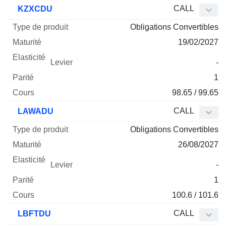
Type
CALL
KZXCDU
de
Obligations Convertibles
Mnemo
Type
produit
Maturité
Elasticité
Levier
Parité
Co
19/02/2027
-
1
98.65 / 99.65
CALL
LAWADU
Obligations Convertibles
26/08/2027
-
1
100.6 / 101.6
CALL
LBFTDU