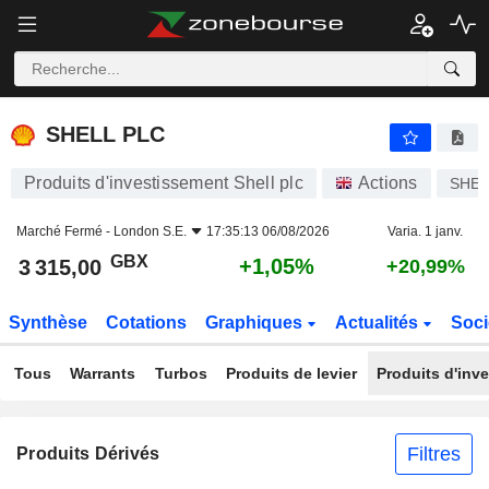
SHELL PLC
3 315,00
p
+1,05%
SHELL PLC
Produits d'investissement Shell plc
Actions
SHE
Marché Fermé -
London S.E.
17:35:13 06/08/2026
Varia. 1 janv.
GBX
+1,05%
3 315,00
+20,99%
Synthèse
Cotations
Graphiques
Actualités
Soci
Tous
Warrants
Turbos
Produits de levier
Produits d'inv
Filtres
Produits Dérivés