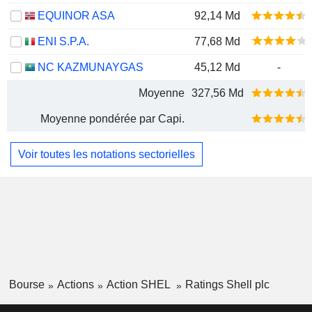
EQUINOR ASA
92,14 Md
ENI S.P.A.
77,68 Md
NC KAZMUNAYGAS
45,12 Md
-
Moyenne
327,56 Md
Moyenne pondérée par Capi.
Voir toutes les notations sectorielles
Bourse
Actions
Action SHEL
Ratings Shell plc