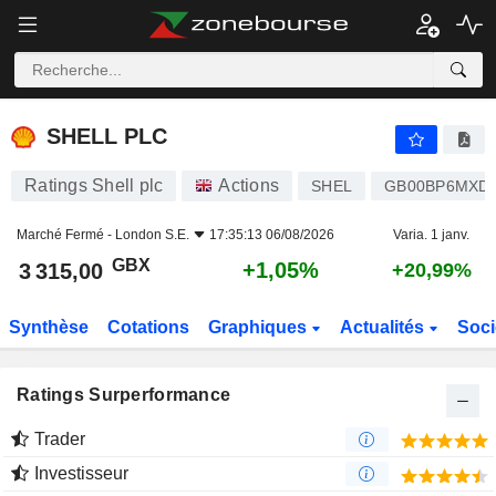
SHELL PLC
3 315,00
p
+1,05%
SHELL PLC
Ratings Shell plc
Actions
SHEL
GB00BP6MXD
Marché Fermé -
London S.E.
17:35:13 06/08/2026
Varia. 1 janv.
GBX
+1,05%
3 315,00
+20,99%
Synthèse
Cotations
Graphiques
Actualités
Soci
Ratings Surperformance
Trader
Investisseur