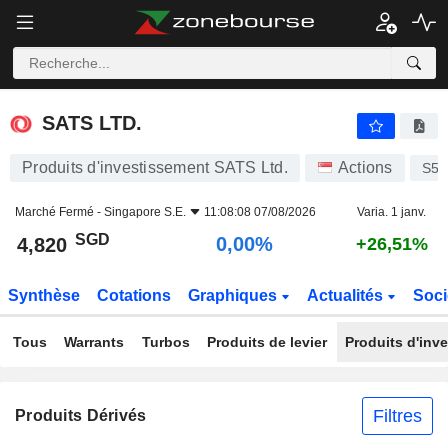
SATS LTD.
4,820
$
0,00%
SATS LTD.
Produits d'investissement SATS Ltd.
Actions
S58
Marché Fermé -
Singapore S.E.
11:08:08 07/08/2026
Varia. 1 janv.
SGD
0,00%
4,820
+26,51%
Synthèse
Cotations
Graphiques
Actualités
Soci
Tous
Warrants
Turbos
Produits de levier
Produits d'inv
Filtres
Produits Dérivés