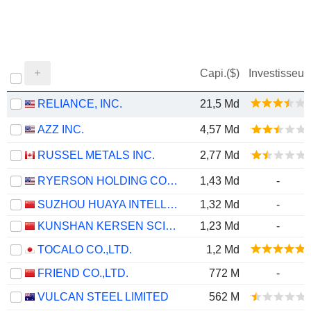
Capi.($)
Investisseur
RELIANCE, INC.
21,5 Md
AZZ INC.
4,57 Md
RUSSEL METALS INC.
2,77 Md
RYERSON HOLDING CORPORATION
1,43 Md
-
SUZHOU HUAYA INTELLIGENCE TECHNOLOGY CO., LTD.
1,32 Md
-
KUNSHAN KERSEN SCIENCE & TECHNOLOGY CO.,LTD.
1,23 Md
-
TOCALO CO.,LTD.
1,2 Md
FRIEND CO.,LTD.
772 M
-
VULCAN STEEL LIMITED
562 M