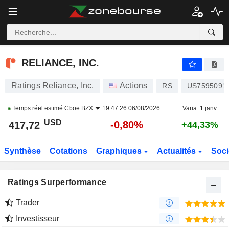
RELIANCE, INC.
417,72
$
-0,80%
RELIANCE, INC.
Ratings Reliance, Inc.
Actions
RS
US7595091
Temps réel estimé
Cboe BZX
19:47:26 06/08/2026
Varia. 1 janv.
USD
-0,80%
417,72
+44,33%
Synthèse
Cotations
Graphiques
Actualités
Soci
Ratings Surperformance
Trader
Investisseur