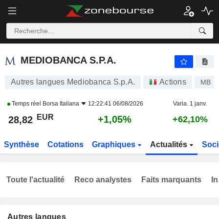
MEDIOBANCA S.P.A.
28,82
€
+1,05%
MEDIOBANCA S.P.A.
Autres langues Mediobanca S.p.A.
Actions
MB
Temps réel
Borsa Italiana
12:22:41 06/08/2026
Varia. 1 janv.
EUR
+1,05%
28,82
+62,10%
Synthèse
Cotations
Graphiques
Actualités
Soci
Toute l'actualité
Reco analystes
Faits marquants
In
Autres langues