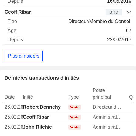
16/05/2019
Geoff Ribar
BRD
Directeur/Membre du Conseil
67
22/03/2017
Plus d'insiders
Dernières transactions d'initiés
Poste
Date
Initié
Type
principal
Qua
26.02.26
Robert Dennehy
Directeur des operations
1
Vente
25.02.26
Geoff Ribar
Administrateur
Vente
25.02.26
John Ritchie
Administrateur
Vente