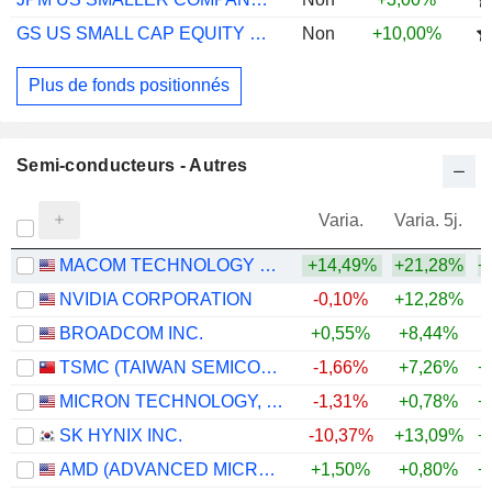
GS US SMALL CAP EQUITY R ACC USD
Non
+10,00%
Plus de fonds positionnés
Semi-conducteurs - Autres
Varia.
Varia. 5j.
MACOM TECHNOLOGY SOLUTIONS HOLDINGS, INC.
+14,49%
+21,28%
+
NVIDIA CORPORATION
-0,10%
+12,28%
+
BROADCOM INC.
+0,55%
+8,44%
+
TSMC (TAIWAN SEMICONDUCTOR MANUFACTURING COMPANY)
-1,66%
+7,26%
+
MICRON TECHNOLOGY, INC.
-1,31%
+0,78%
+
SK HYNIX INC.
-10,37%
+13,09%
+
AMD (ADVANCED MICRO DEVICES)
+1,50%
+0,80%
+