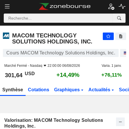
MACOM TECHNOLOGY SOLUTIONS HOLDINGS, INC.
301,64
$
+14,49%
MACOM TECHNOLOGY
SOLUTIONS HOLDINGS, INC.
Cours MACOM Technology Solutions Holdings, Inc.
Marché Fermé -
Nasdaq
22:00:00 06/08/2026
Varia. 1 janv.
USD
+14,49%
301,64
+76,11%
Synthèse
Cotations
Graphiques
Actualités
Soci
Valorisation: MACOM Technology Solutions
Holdings, Inc.