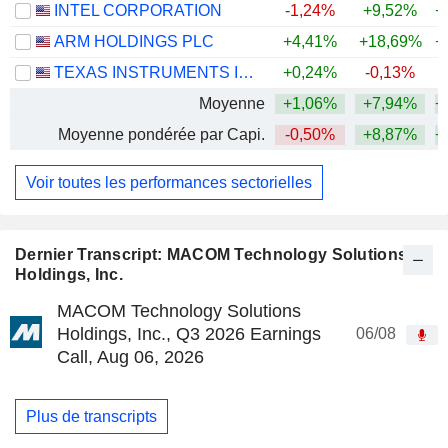
INTEL CORPORATION
-1,24%
+9,52%
+
ARM HOLDINGS PLC
+4,41%
+18,69%
+
TEXAS INSTRUMENTS INCORPORATED
+0,24%
-0,13%
+
Moyenne
+1,06%
+7,94%
+
Moyenne pondérée par Capi.
-0,50%
+8,87%
+
Voir toutes les performances sectorielles
Dernier Transcript: MACOM Technology Solutions
Holdings, Inc.
MACOM Technology Solutions
Holdings, Inc., Q3 2026 Earnings
06/08
Call, Aug 06, 2026
Plus de transcripts