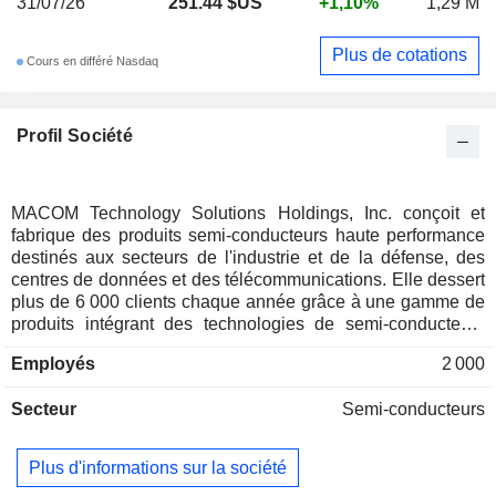
31/07/26
251.44 $US
+1,10%
1,29 M
Plus de cotations
Cours en différé Nasdaq
Profil Société
MACOM Technology Solutions Holdings, Inc. conçoit et
fabrique des produits semi-conducteurs haute performance
destinés aux secteurs de l'industrie et de la défense, des
centres de données et des télécommunications. Elle dessert
plus de 6 000 clients chaque année grâce à une gamme de
produits intégrant des technologies de semi-conducteurs
dans les domaines de la radiofréquence (RF), des micro-
Employés
2 000
ondes, des circuits analogiques et mixtes, ainsi que de
l'optique. La société est spécialisée dans la conception de
Secteur
Semi-conducteurs
circuits d'application, analogiques et à signaux mixtes, la
fabrication de semi-conducteurs composés (notamment
l'arséniure de gallium (GaAs), le nitrure de gallium (GaN), le
Plus d'informations sur la société
phosphure d'indium (InP) et le silicium spécialisé), ainsi que