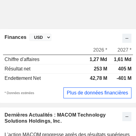
Finances
2026 *
2027 *
Chiffre d'affaires
1,27 Md
1,61 Md
Résultat net
253 M
405 M
Endettement Net
42,78 M
-401 M
Plus de données financières
* Données estimées
Dernières Actualités : MACOM Technology
Solutions Holdings, Inc.
L'action MACOM progresse après des résultats supérieurs