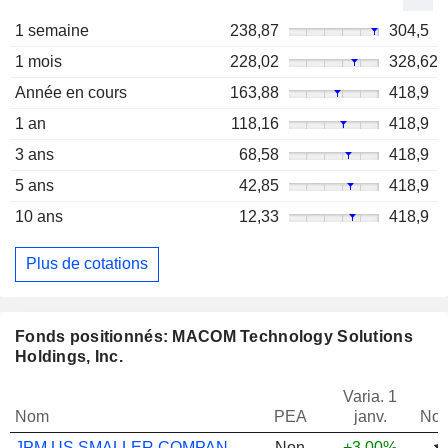
1 semaine
238,87
304,5
1 mois
228,02
328,62
Année en cours
163,88
418,9
1 an
118,16
418,9
3 ans
68,58
418,9
5 ans
42,85
418,9
10 ans
12,33
418,9
Plus de cotations
Fonds positionnés: MACOM Technology Solutions
Holdings, Inc.
Varia. 1
Nom
PEA
janv.
Not
JPM US SMALLER COMPANIES X ACC USD
Non
+3,00%