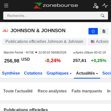
JOHNSON & JOHNSON
256,98
$
-0,24%
JOHNSON & JOHNSON
Publications officielles Johnson & Johnson
Actions
Marché Fermé -
NYSE
22:00:02 06/08/2026
Après clôture
00:42:19
USD
-0,24%
256,98
257,61
+0,25%
Synthèse
Cotations
Graphiques
Actualités
Soci
Toute l'actualité
Reco analystes
Faits marquants
In
Publications officielles