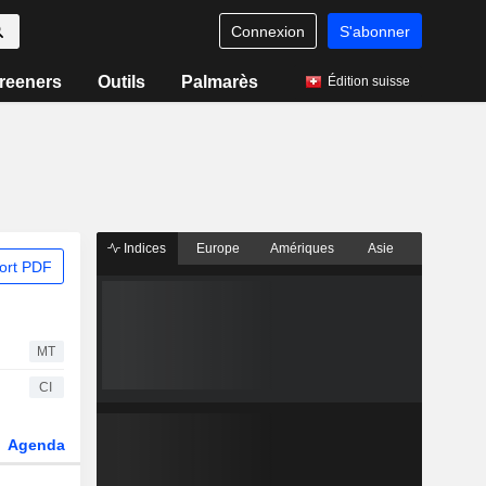
Connexion
S'abonner
reeners
Outils
Palmarès
Édition suisse
Indices
Europe
Amériques
Asie
ort PDF
MT
CI
Agenda
Secteur
Dérivés
Fonds et ETFs