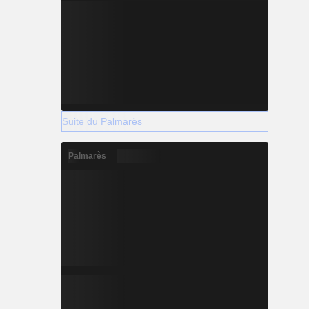
Suite du Palmarès
Palmarès