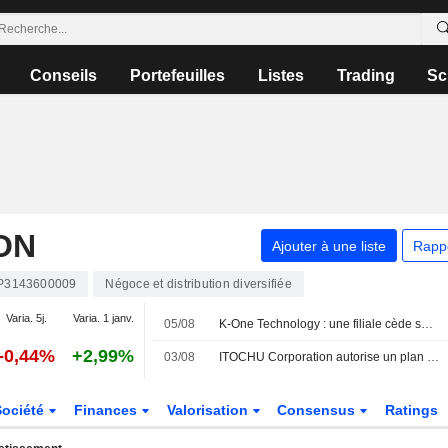
Conseils
Portefeuilles
Listes
Trading
Sc
ON
Ajouter à une liste
Rapp
P3143600009
Négoce et distribution diversifiée
Varia. 5j.
Varia. 1 janv.
05/08
K-One Technology : une filiale cède ses activités de cloud à Itochu
-0,44%
+2,99%
03/08
ITOCHU Corporation autorise un plan de rachat d'actions.
Société
Finances
Valorisation
Consensus
Ratings