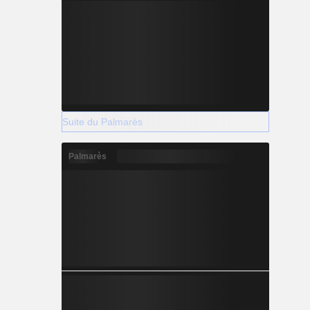
Suite du Palmarès
Palmarès