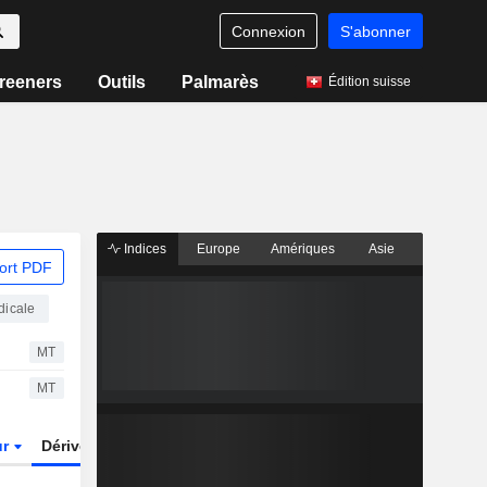
Connexion
S'abonner
reeners
Outils
Palmarès
Édition suisse
Indices
Europe
Amériques
Asie
ort PDF
dicale
MT
MT
ur
Dérivés
Fonds et ETFs