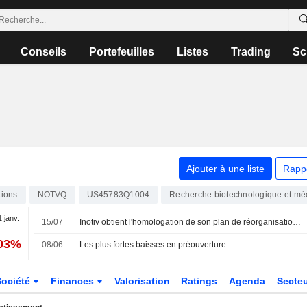
Conseils
Portefeuilles
Listes
Trading
Sc
Ajouter à une liste
Rapp
tions
NOTVQ
US45783Q1004
Recherche biotechnologique et mé
1 janv.
15/07
Inotiv obtient l'homologation de son plan de réorganisation par le tribunal
,03%
08/06
Les plus fortes baisses en préouverture
Société
Finances
Valorisation
Ratings
Agenda
Secte