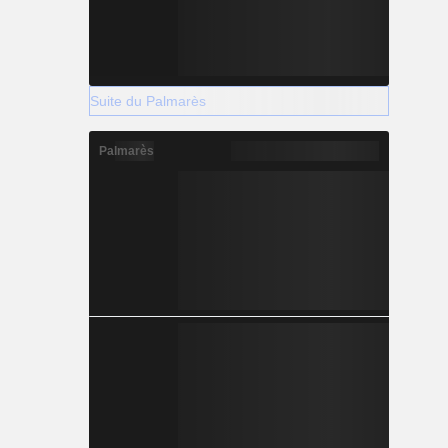
Suite du Palmarès
Palmarès