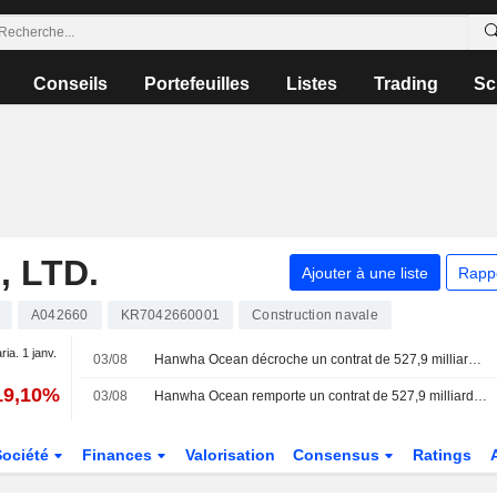
Conseils
Portefeuilles
Listes
Trading
Sc
 LTD.
Ajouter à une liste
Rapp
A042660
KR7042660001
Construction navale
ria. 1 janv.
03/08
Hanwha Ocean décroche un contrat de 527,9 milliards de KRW pour une centrale de cogénération au GNL
19,10%
03/08
Hanwha Ocean remporte un contrat de 527,9 milliards de wons pour une centrale de cogénération au GNL de Yeosu Eco Energy
Société
Finances
Valorisation
Consensus
Ratings