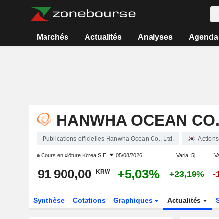
Marchés
Actualités
Analyses
Agenda
HANWHA OCEAN CO.,
Publications officielles Hanwha Ocean Co., Ltd.
Actions
Cours en clôture
Korea S.E.
05/08/2026
Varia. 5j.
Va
91 900,00
+5,03%
KRW
+23,19%
-
Synthèse
Cotations
Graphiques
Actualités