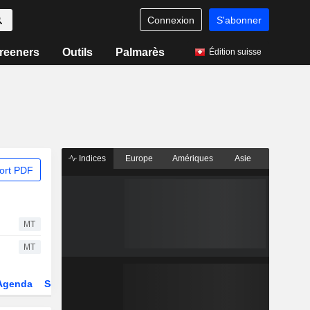
Connexion
S'abonner
reeners
Outils
Palmarès
Édition suisse
Indices
Europe
Amériques
Asie
ort PDF
MT
MT
Agenda
Secteur
Fonds et ETFs