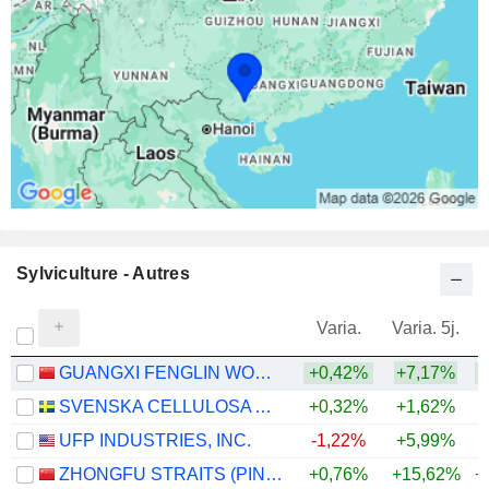
Sylviculture - Autres
Varia.
Varia. 5j.
GUANGXI FENGLIN WOOD INDUSTRY GROUP CO.,LTD
+0,42%
+7,17%
SVENSKA CELLULOSA AKTIEBOLAGET SCA
+0,32%
+1,62%
UFP INDUSTRIES, INC.
-1,22%
+5,99%
ZHONGFU STRAITS (PINGTAN) DEVELOPMENT COMPANY LIMITED
+0,76%
+15,62%
+