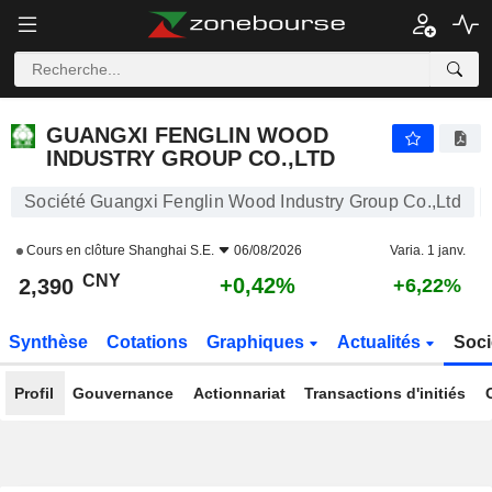
GUANGXI FENGLIN WOOD INDUSTRY GROUP CO.,LTD
2,390
¥
+0,42%
GUANGXI FENGLIN WOOD
INDUSTRY GROUP CO.,LTD
Société Guangxi Fenglin Wood Industry Group Co.,Ltd
Cours en clôture
Shanghai S.E.
06/08/2026
Varia. 1 janv.
CNY
+0,42%
2,390
+6,22%
Synthèse
Cotations
Graphiques
Actualités
Soci
Profil
Gouvernance
Actionnariat
Transactions d'initiés