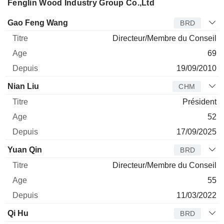
Fenglin Wood Industry Group Co.,Ltd
Administrateur
Titre
Age
Depuis
Gao Feng Wang
BRD
Directeur/Membre du Conseil
69
19/09/2010
Nian Liu
CHM
Président
52
17/09/2025
Yuan Qin
BRD
Directeur/Membre du Conseil
55
11/03/2022
Qi Hu
BRD