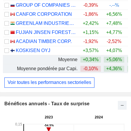
GROUP OF COMPANIES SEGEZHA
-0,39%
-.--%
CANFOR CORPORATION
-1,86%
+6,56%
+
GREENLAM INDUSTRIES LIMITED
+2,42%
+7,48%
+
FUJIAN JINSEN FORESTRY CO.,LTD
+1,15%
+4,77%
ACADIAN TIMBER CORP.
-1,92%
-2,52%
KOSKISEN OYJ
+3,57%
+4,07%
Moyenne
+0,34%
+5,06%
+
Moyenne pondérée par Capi.
-0,10%
+4,36%
Voir toutes les performances sectorielles
Bénéfices annuels - Taux de surprise