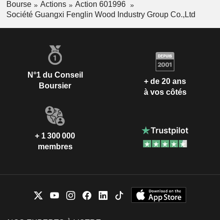
Bourse
Actions
Action 601996
Société Guangxi Fenglin Wood Industry Group Co.,Ltd
N°1 du Conseil
+ de 20 ans
Boursier
à vos côtés
+ 1 300 000
membres