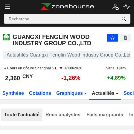
GUANGXI FENGLIN WOOD INDUSTRY GROUP CO.,LTD
2,360
¥
-1,26%
GUANGXI FENGLIN WOOD
INDUSTRY GROUP CO.,LTD
Actualités Guangxi Fenglin Wood Industry Group Co.,Ltd
Cours en clôture
Shanghai S.E.
07/08/2026
Varia. 1 janv.
CNY
-1,26%
2,360
+4,89%
Synthèse
Cotations
Graphiques
Actualités
Soci
Toute l'actualité
Reco analystes
Faits marquants
In