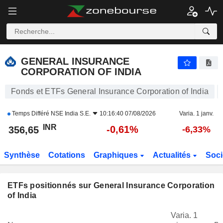
GENERAL INSURANCE CORPORATION OF INDIA
356,65
₹
-0,61%
GENERAL INSURANCE
CORPORATION OF INDIA
Fonds et ETFs General Insurance Corporation of India
Temps Différé
NSE India S.E.
10:16:40 07/08/2026
Varia. 1 janv.
INR
-0,61%
356,65
-6,33%
Synthèse
Cotations
Graphiques
Actualités
Soci
ETFs positionnés sur General Insurance Corporation
of India
Varia. 1