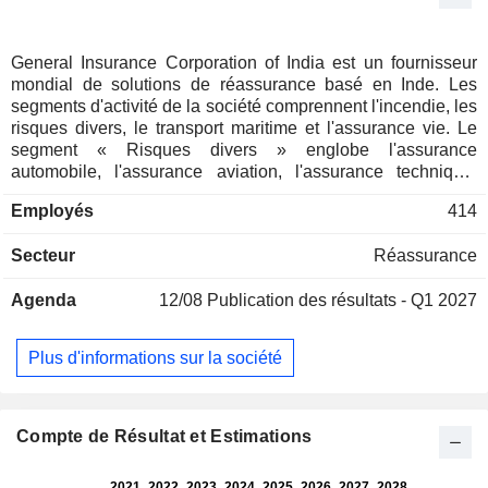
General Insurance Corporation of India est un fournisseur
mondial de solutions de réassurance basé en Inde. Les
segments d'activité de la société comprennent l'incendie, les
risques divers, le transport maritime et l'assurance vie. Le
segment « Risques divers » englobe l'assurance
automobile, l'assurance aviation, l'assurance technique,
l'indemnisation des accidents du travail et la responsabilité
Employés
414
civile. Accidents corporels, santé, agriculture, autres risques
divers et FLCredit. Le segment maritime comprend le
Secteur
Réassurance
transport de marchandises et les coques de navires. Sur le
marché national, elle fournit des services de réassurance
Agenda
12/08
Publication des résultats - Q1 2027
aux compagnies d’assurance générale directe présentes sur
le marché indien. La société a commencé à diriger les
programmes de réassurance de plusieurs compagnies
Plus d'informations sur la société
d’assurance dans les pays de la SAARC, en Asie du Sud-
Est, au Moyen-Orient et en Afrique. Elle propose diverses
formes de réassurance de biens, telles que la réassurance
facultative, par traité, proportionnelle et non proportionnelle.
Compte de Résultat et Estimations
Sa réassurance aviation internationale couvre les
compagnies aériennes, l’aviation générale internationale