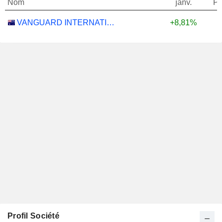
Nom
janv.
Po
VANGUARD INTERNATIONAL EQUITY INDEX FUNDS - VANGUARD FTSE ALL-WORLD EX-US ETF
+8,81%
Profil Société