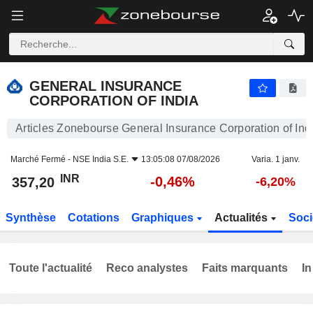
GENERAL INSURANCE CORPORATION OF INDIA
357,20
₹
-0,46%
GENERAL INSURANCE
CORPORATION OF INDIA
Articles Zonebourse General Insurance Corporation of Ind
Marché Fermé -
NSE India S.E.
13:05:08 07/08/2026
Varia. 1 janv.
INR
-0,46%
357,20
-6,20%
Synthèse
Cotations
Graphiques
Actualités
Soci
Toute l'actualité
Reco analystes
Faits marquants
In