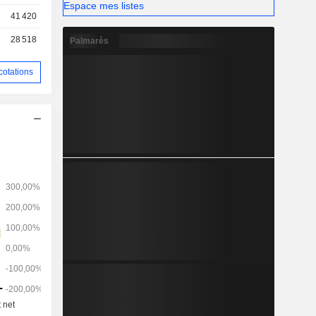
Espace mes listes
41 420
28 518
Palmarès
cotations