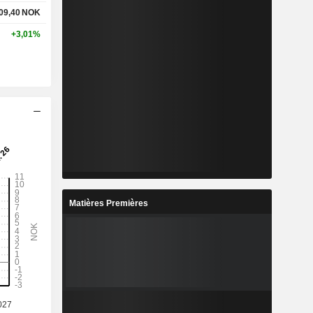
09,40
NOK
+3,01%
Matières Premières