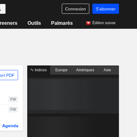
Connexion
S'abonner
reeners
Outils
Palmarès
Édition suisse
Indices
Europe
Amériques
Asie
ort PDF
FW
FW
Agenda
Secteur
Dérivés
Fonds et ETFs