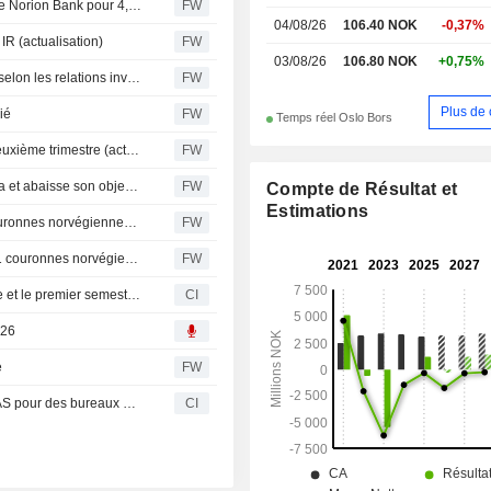
Le principal actionnaire Erik Selin acquiert des actions de Norion Bank pour 4,5 millions de couronnes
FW
04/08/26
106.40 NOK
-0,37%
IR (actualisation)
FW
03/08/26
106.80 NOK
+0,75%
Balder : aucun changement de participation dans Entra, selon les relations investisseurs
FW
Plus de 
ié
FW
Temps réel Oslo Bors
Balder : le résultat de gestion inférieur aux attentes au deuxième trimestre (actualisé)
FW
Pareto réitère sa recommandation à "conserver" sur Entra et abaisse son objectif de cours
FW
Compte de Résultat et
Estimations
SB1 Markets abaisse l'objectif de cours d'Entra à 120 couronnes norvégiennes (contre 125), maintient sa recommandation à l'achat
FW
Pareto Securities abaisse l'objectif de cours d'Entra à 111 couronnes norvégiennes (contre 120), maintient sa recommandation à "conserver"
FW
Entra ASA publie ses résultats pour le deuxième trimestre et le premier semestre clos le 30 juin 2026
CI
026
e
FW
Entra ASA signe un nouveau contrat de bail avec OPAK AS pour des bureaux au Drammensveien 134, Skoyen, Oslo
CI