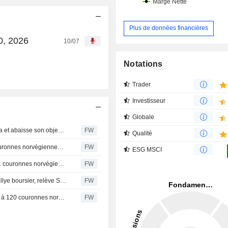
Plus de données financières
0, 2026
10/07
Notations
Trader
Investisseur
Globale
Pareto réitère sa recommandation à "conserver" sur Entra et abaisse son objectif de cours
FW
Qualité
SB1 Markets abaisse l'objectif de cours d'Entra à 120 couronnes norvégiennes (contre 125), maintient sa recommandation à l'achat
FW
ESG MSCI
Pareto Securities abaisse l'objectif de cours d'Entra à 111 couronnes norvégiennes (contre 120), maintient sa recommandation à "conserver"
FW
Goldman Sachs abaisse Castellum à 'neutre' après un rallye boursier, relève Segro
FW
Pareto Securities abaisse son objectif de cours sur Entra à 120 couronnes norvégiennes (contre 125), maintient son conseil à l'achat
FW