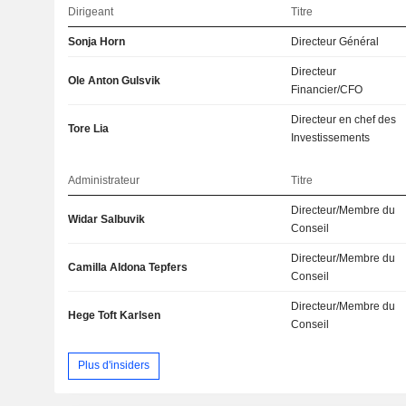
Dirigeant
Titre
Sonja Horn
Directeur Général
Directeur
Ole Anton Gulsvik
Financier/CFO
Directeur en chef des
Tore Lia
Investissements
Administrateur
Titre
Directeur/Membre du
Widar Salbuvik
Conseil
Directeur/Membre du
Camilla Aldona Tepfers
Conseil
Directeur/Membre du
Hege Toft Karlsen
Conseil
Plus d'insiders