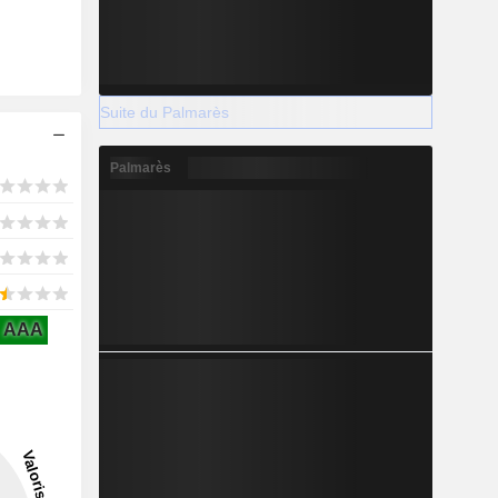
Suite du Palmarès
Palmarès
AAA