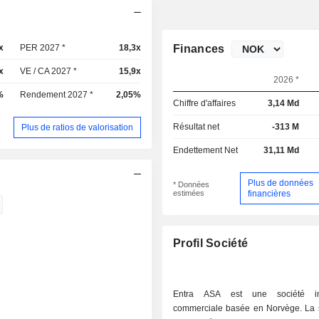
x
PER 2027 *
18,3x
Finances
x
VE / CA 2027 *
15,9x
2026 *
%
Rendement 2027 *
2,05%
Chiffre d'affaires
3,14 Md
Résultat net
-313 M
Plus de ratios de valorisation
Endettement Net
31,11 Md
Plus de données
* Données
estimées
financières
Profil Société
Entra ASA est une société im
commerciale basée en Norvège. La s