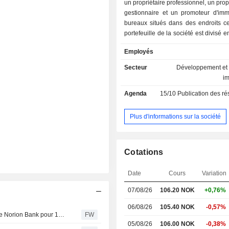
un propriétaire professionnel, un prop
gestionnaire et un promoteur d'im
bureaux situés dans des endroits ce
portefeuille de la société est divisé 
géographiques différentes : Oslo,
Employés
Drammen, Stavanger, Bergen et Trond
possède et gère environ 1,6 million
Secteur
Développement et 
carrés, répartis sur 106 propriétés.
i
Agenda
15/10
Publication des résultat
Plus d'informations sur la société
Cotations
Date
Cours
Variation
07/08/26
106.20 NOK
+0,76%
06/08/26
105.40 NOK
-0,57%
Le principal actionnaire Erik Selin acquiert des actions de Norion Bank pour 16,3 millions de couronnes (actualisation)
FW
05/08/26
106.00 NOK
-0,38%