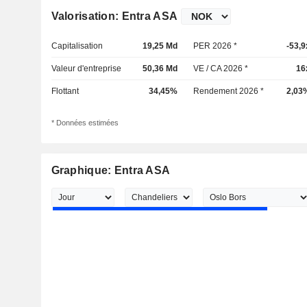
Valorisation: Entra ASA
Capitalisation
19,25 Md
PER 2026 *
-53,9
Valeur d'entreprise
50,36 Md
VE / CA 2026 *
16
Flottant
34,45%
Rendement 2026 *
2,03
* Données estimées
Graphique: Entra ASA