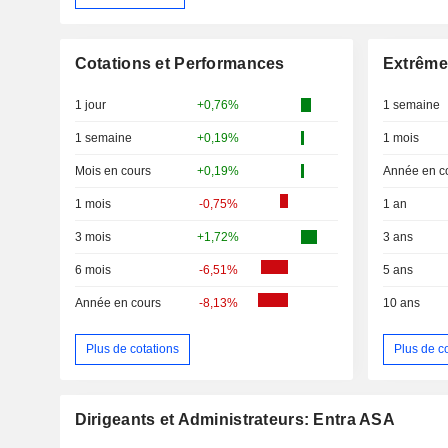
Cotations et Performances
Extrême
1 jour
+0,76%
1 semaine
1 semaine
+0,19%
1 mois
Mois en cours
+0,19%
Année en c
1 mois
-0,75%
1 an
3 mois
+1,72%
3 ans
6 mois
-6,51%
5 ans
Année en cours
-8,13%
10 ans
Plus de cotations
Plus de c
Dirigeants et Administrateurs: Entra ASA