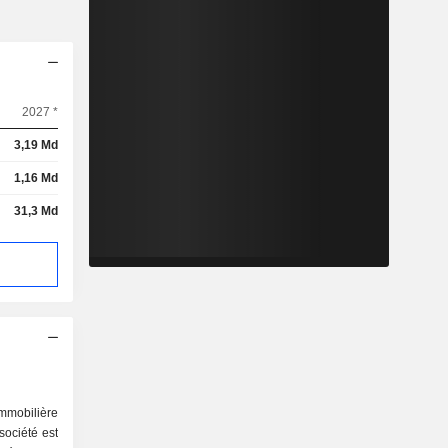
2027 *
3,19 Md
1,16 Md
31,3 Md
mobilière
ociété est