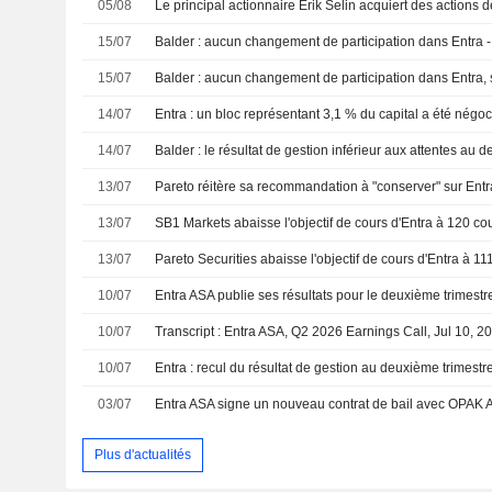
05/08
15/07
Balder : aucun changement de participation dans Entra - 
15/07
14/07
Entra : un bloc représentant 3,1 % du capital a été négoc
14/07
13/07
13/07
13/07
10/07
10/07
Transcript : Entra ASA, Q2 2026 Earnings Call, Jul 10, 2
10/07
Entra : recul du résultat de gestion au deuxième trimestr
03/07
Plus d'actualités