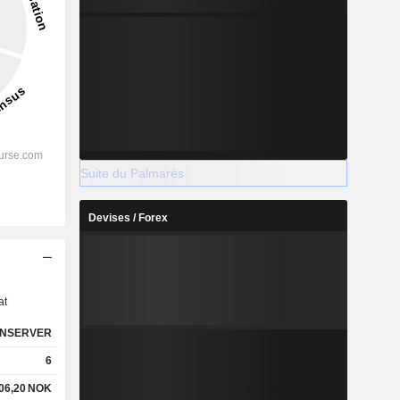
Suite du Palmarès
Devises / Forex
s
at
NSERVER
6
06,20
NOK