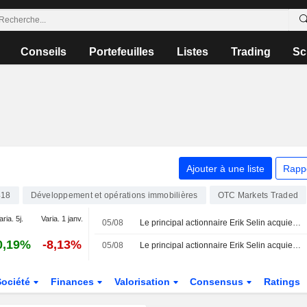
Conseils
Portefeuilles
Listes
Trading
Sc
Ajouter à une liste
Rapp
418
Développement et opérations immobilières
OTC Markets Traded
aria. 5j.
Varia. 1 janv.
05/08
Le principal actionnaire Erik Selin acquiert des actions de Norion Bank pour 16,3 millions de couronnes (actualisation)
0,19%
-8,13%
05/08
Le principal actionnaire Erik Selin acquiert des actions de Norion Bank pour 4,5 millions de couronnes
Société
Finances
Valorisation
Consensus
Ratings