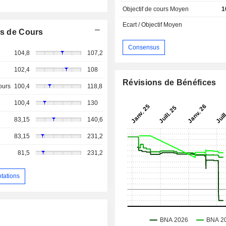
Objectif de cours Moyen
1
Ecart / Objectif Moyen
s de Cours
Consensus
104,8
107,2
102,4
108
Révisions de Bénéfices
ours
100,4
118,8
100,4
130
83,15
140,6
83,15
231,2
81,5
231,2
otations