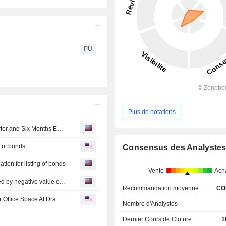
PU
Plus de notations
Entra ASA Reports Earnings Results for the Second Quarter and Six Months Ended June 30, 2026
g of bonds
Consensus des Analyste
tion for listing of bonds
Vente
Ach
Entra ASA: Q2/H1 26 - Strong letting activity, result affected by negative value changes
Recommandation moyenne
CO
Entra ASA Signs New Lease Agreement with OPAK AS for Office Space At Drammensveien 134, Skøyen, Oslo
Nombre d'Analystes
Dernier Cours de Cloture
1