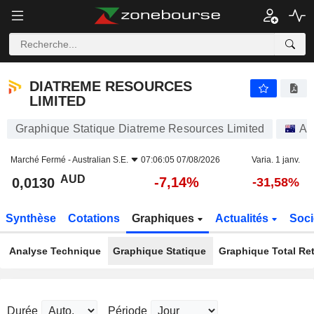
DIATREME RESOURCES LIMITED
0,0130
$
-7,14%
DIATREME RESOURCES
LIMITED
Graphique Statique Diatreme Resources Limited
Ac
Marché Fermé -
Australian S.E.
07:06:05 07/08/2026
Varia. 1 janv.
AUD
-7,14%
0,0130
-31,58%
Synthèse
Cotations
Graphiques
Actualités
Soci
Analyse Technique
Graphique Statique
Graphique Total Re
Durée
Période