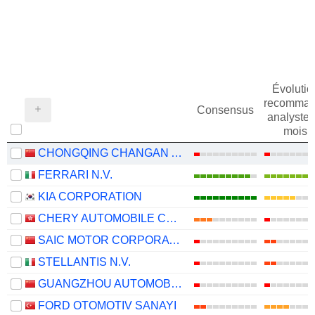
Évolutio
recomman
Consensus
analystes
mois
CHONGQING CHANGAN AUTOMOBILE COMPANY LIMITED
FERRARI N.V.
KIA CORPORATION
CHERY AUTOMOBILE CO., LTD.
SAIC MOTOR CORPORATION LIMITED
STELLANTIS N.V.
GUANGZHOU AUTOMOBILE GROUP CO., LTD.
FORD OTOMOTIV SANAYI