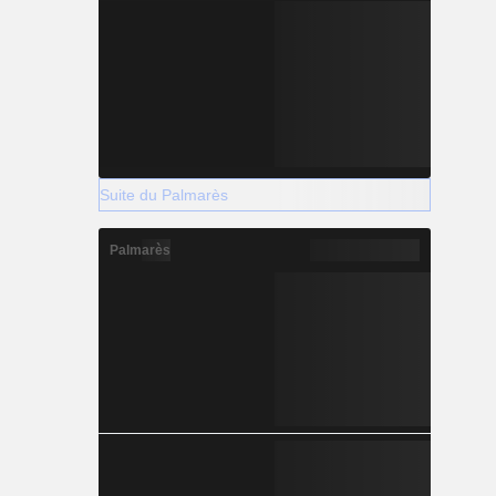
Suite du Palmarès
Palmarès