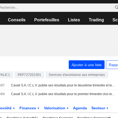
Conseils
Portefeuilles
Listes
Trading
Sc
Ajouter à une liste
Rapp
VALIC1
PEP727201001
Services d'assistance aux entreprises
/07
Cavali S.A. I.C.L.V. publie ses résultats pour le deuxième trimestre et le premier semestre clos le 30 juin 2026
/04
Cavali S.A. I.C.L.V. publie ses résultats pour le premier trimestre clos le 31 mars 2026
Société
Finances
Valorisation
Agenda
Secteur