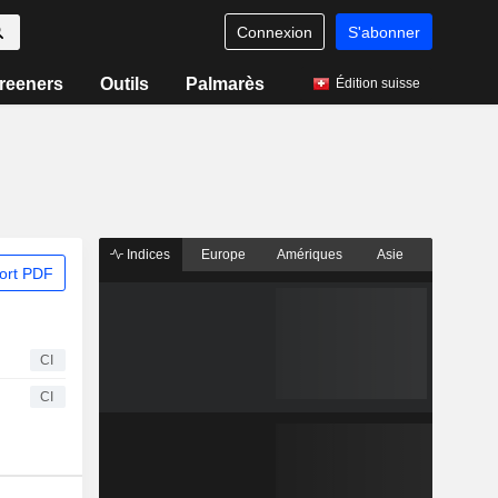
Connexion
S'abonner
reeners
Outils
Palmarès
Édition suisse
Indices
Europe
Amériques
Asie
ort PDF
CI
CI