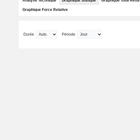
Analyse Technique
Graphique Statique
Graphique Total Retu
Graphique Force Relative
Durée
Période