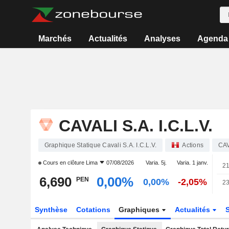
Marchés
Actualités
Analyses
Agenda
CAVALI S.A. I.C.L.V.
Graphique Statique Cavali S.A. I.C.L.V.
Actions
CA
Cours en clôture
Lima
07/08/2026
Varia. 5j.
Varia. 1 janv.
21
6,690
0,00%
PEN
0,00%
-2,05%
23
Synthèse
Cotations
Graphiques
Actualités