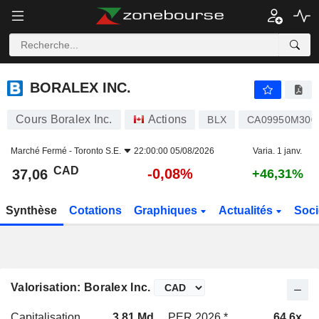
BORALEX INC.
37,06
$
-0,08%
BORALEX INC.
Cours Boralex Inc.
Actions
BLX
CA09950M300
Marché Fermé -
Toronto S.E.
22:00:00 05/08/2026
Varia. 1 janv.
CAD
-0,08%
37,06
+46,31%
Synthèse
Cotations
Graphiques
Actualités
Soci
Valorisation: Boralex Inc.
Capitalisation
3,81 Md
PER 2026 *
64,6x