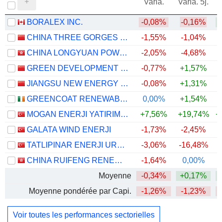
Varia.
Varia. 5j.
BORALEX INC.
-0,08%
-0,16%
+
CHINA THREE GORGES RENEWABLES (GROUP) CO.,LTD.
-1,55%
-1,04%
CHINA LONGYUAN POWER GROUP CORPORATION LIMITED
-2,05%
-4,68%
GREEN DEVELOPMENT ELECTRICITY GROUP OF TIANJIN CO., LTD.
-0,77%
+1,57%
JIANGSU NEW ENERGY DEVELOPMENT CO., LTD.
-0,08%
+1,31%
GREENCOAT RENEWABLES PLC
0,00%
+1,54%
MOGAN ENERJI YATIRIM HOLDING ANONIM SIRKETI
+7,56%
+19,74%
+
GALATA WIND ENERJI
-1,73%
-2,45%
TATLIPINAR ENERJI URETIM
-3,06%
-16,48%
CHINA RUIFENG RENEWABLE ENERGY HOLDINGS LIMITED
-1,64%
0,00%
+
Moyenne
-0,34%
+0,17%
Moyenne pondérée par Capi.
-1,26%
-1,23%
Voir toutes les performances sectorielles