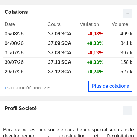
Cotations
Date
Cours
Variation
Volume
05/08/26
37.06 $CA
-0,08%
499 k
04/08/26
37.09 $CA
+0,03%
341 k
31/07/26
37.08 $CA
-0,13%
397 k
30/07/26
37.13 $CA
+0,03%
158 k
29/07/26
37.12 $CA
+0,24%
527 k
Plus de cotations
Cours en différé Toronto S.E.
Profil Société
Boralex Inc. est une société canadienne spécialisée dans le
développement, la construction et l'exploitation