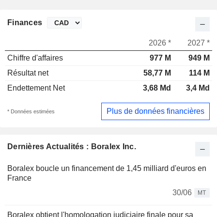
Finances
2026 *
2027 *
Chiffre d'affaires
977 M
949 M
Résultat net
58,77 M
114 M
Endettement Net
3,68 Md
3,4 Md
Plus de données financières
* Données estimées
Dernières Actualités : Boralex Inc.
Boralex boucle un financement de 1,45 milliard d'euros en
France
30/06
MT
Boralex obtient l'homologation judiciaire finale pour sa