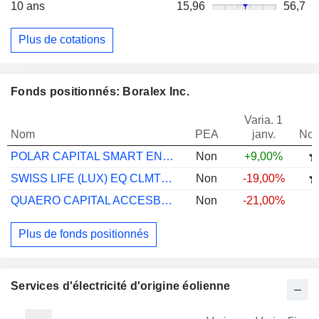
10 ans
15,96
56,7
Plus de cotations
Fonds positionnés: Boralex Inc.
Varia. 1
Nom
PEA
janv.
Not
POLAR CAPITAL SMART ENERGY R ACC
Non
+9,00%
SWISS LIFE (LUX) EQ CLMT IMP G CHF CAP
Non
-19,00%
QUAERO CAPITAL ACCESBL CL ENG C-EUR NH
Non
-21,00%
Plus de fonds positionnés
Services d'électricité d'origine éolienne