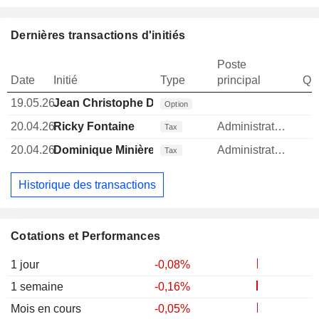
Dernières transactions d'initiés
Poste
Date
Initié
Type
principal
Qua
19.05.26
Jean Christophe Dallava
Option
20.04.26
Ricky Fontaine
Administrateur
Tax
20.04.26
Dominique Minière
Administrateur
Tax
Historique des transactions
Cotations et Performances
1 jour
-0,08%
1 semaine
-0,16%
Mois en cours
-0,05%