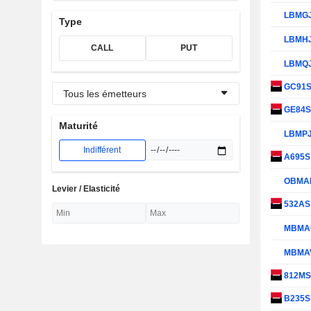
LBMG
Type
LBMH
CALL
PUT
LBMQ
GC91
Tous les émetteurs
GE84
Maturité
LBMP
Indifférent
A695
OBMA
Levier / Elasticité
532A
MBMA
MBMA
812M
B235