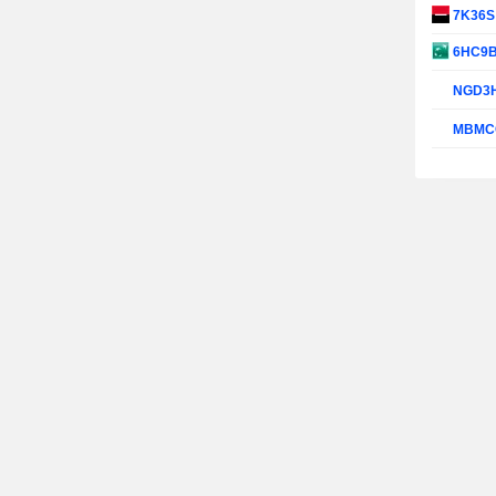
7K36
6HC9
NGD3
MBMC