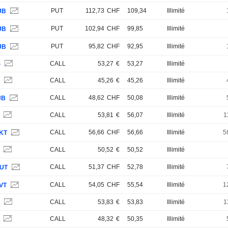
PUT
112,73
CHF
109,34
Illimité
JB
PUT
102,94
CHF
99,85
Illimité
JB
PUT
95,82
CHF
92,95
Illimité
JB
S
CALL
53,27
€
53,27
Illimité
S
CALL
45,26
€
45,26
Illimité
CALL
48,62
CHF
50,08
Illimité
JB
S
CALL
53,81
€
56,07
Illimité
1
CALL
56,66
CHF
56,66
Illimité
5
KT
S
CALL
50,52
€
50,52
Illimité
CALL
51,37
CHF
52,78
Illimité
UT
CALL
54,05
CHF
55,54
Illimité
1
VT
S
CALL
53,83
€
53,83
Illimité
1
S
CALL
48,32
€
50,35
Illimité