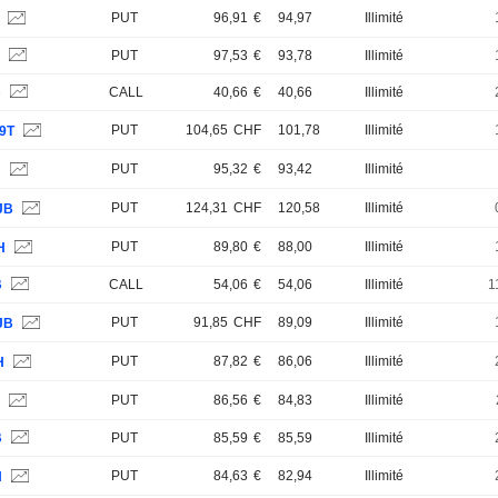
PUT
96,91
€
94,97
Illimité
H
S
PUT
97,53
€
93,78
Illimité
B
CALL
40,66
€
40,66
Illimité
PUT
104,65
CHF
101,78
Illimité
9T
PUT
95,32
€
93,42
Illimité
H
PUT
124,31
CHF
120,58
Illimité
JB
PUT
89,80
€
88,00
Illimité
H
B
CALL
54,06
€
54,06
Illimité
1
PUT
91,85
CHF
89,09
Illimité
JB
PUT
87,82
€
86,06
Illimité
H
PUT
86,56
€
84,83
Illimité
H
B
PUT
85,59
€
85,59
Illimité
PUT
84,63
€
82,94
Illimité
H