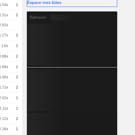
Espace mes listes
1.54x
10
3,818
EUR
1.51x
20
1,945
EUR
Palmarès
2.82x
5
4,160
EUR
1.27x
20
2.148 / 2.164
1.6x
10
3,660
EUR
0.88x
25
2.47 / 2.51
1.89x
10
3,107
EUR
1.06x
20
0,2650
EUR
1.72x
25
1.26 / 1.3
2.02x
10
2,909
EUR
2.11x
10
2,784
EUR
2.12x
20
1,385
EUR
2.26x
10
2,591
EUR