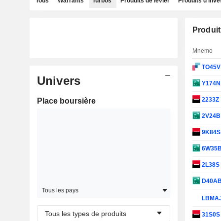
Tous
Warrants
Turbos
Produits de levier
Produits d'inv
Produit
Mnemo
TO45
Univers
Y174
2233Z
Place boursière
2V24
9K84
6W35
2L38S
D40A
Tous les pays
LBMA
Tous les types de produits
31S0