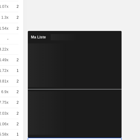
1.07x
25
2.04 / 2.08
1.3x
25
1.67 / 1.71
1.54x
25
1.41 / 1.45
Ma Liste
-
5
1,175
EUR
4.22x
5
2,780
EUR
5.49x
25
0.38 / 0.42
1.72x
10
0,5000
EUR
8.81x
20
0.006 / 0.084
6.9x
20
0,4250
EUR
7.75x
20
0.346 / 0.362
2.03x
20
0.22 / 0.236
1.06x
20
0,2650
EUR
5.58x
10
1,050
EUR