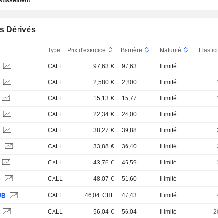
estissement
s Dérivés
Type
Prix d'exercice
Barrière
Maturité
Elastic
V
CALL
97,63
€
97,63
Illimité
N
CALL
2,580
€
2,800
Illimité
CALL
15,13
€
15,77
Illimité
B
CALL
22,34
€
24,00
Illimité
S
CALL
38,27
€
39,88
Illimité
B
CALL
33,88
€
36,40
Illimité
CALL
43,76
€
45,59
Illimité
B
CALL
48,07
€
51,60
Illimité
CALL
46,04
CHF
47,43
Illimité
JB
S
CALL
56,04
€
56,04
Illimité
2