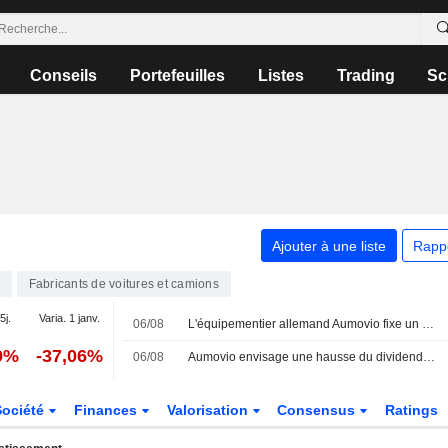
Conseils
Portefeuilles
Listes
Trading
Sc
Ajouter à une liste
Rapp
Fabricants de voitures et camions
5j.
Varia. 1 janv.
06/08
L'équipementier allemand Aumovio fixe un objectif de distribution de 30 %, mais juge un dividende peu probable pour 2026
9%
-37,06%
06/08
Aumovio envisage une hausse du dividende et des rachats d'actions
Société
Finances
Valorisation
Consensus
Ratings