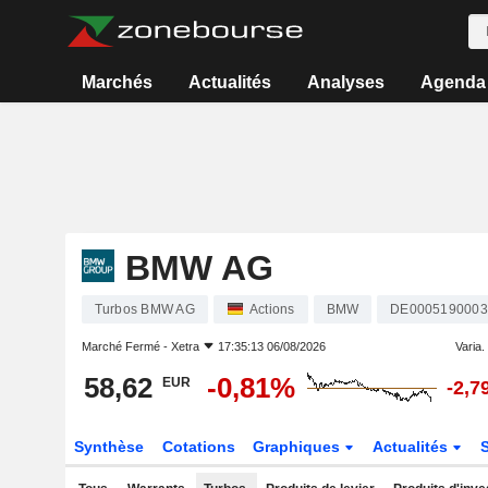
Marchés
Actualités
Analyses
Agenda
BMW AG
Turbos BMW AG
Actions
BMW
DE0005190003
Marché Fermé -
Xetra
17:35:13 06/08/2026
Varia. 
58,62
-0,81%
EUR
-2,7
Synthèse
Cotations
Graphiques
Actualités