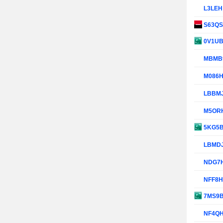
L3LE
S63Q
0V1U
MBMB
M086
LBBM
M5OR
5KG5
LBMD
NDG7
NFF8
7MS9
NF4Q