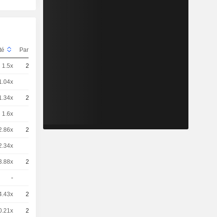
ité
Parité
Cours
1.5x
20
1,955
EUR
1.04x
1
56,27
EUR
1.34x
20
2,185
EUR
1.6x
5
7,310
EUR
2.86x
20
1,025
EUR
2.34x
5
5,010
EUR
3.88x
20
0,7550
EUR
-
5
2,110
EUR
4.43x
25
0.48 / 0.51
0.21x
20
0,1450
EUR