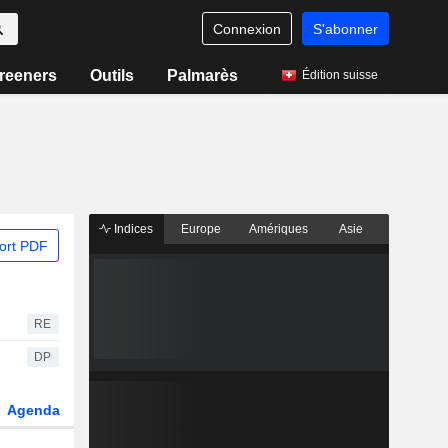
Connexion
S'abonner
reeners
Outils
Palmarès
Édition suisse
Indices
Europe
Amériques
Asie
ort PDF
RE
DP
Agenda
Secteur
Dérivés
Fonds et ETFs