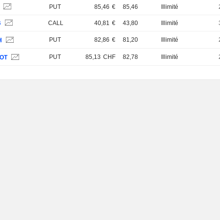
S
PUT
85,46
€
85,46
Illimité
B
CALL
40,81
€
43,80
Illimité
PUT
82,86
€
81,20
Illimité
H
PUT
85,13
CHF
82,78
Illimité
OT