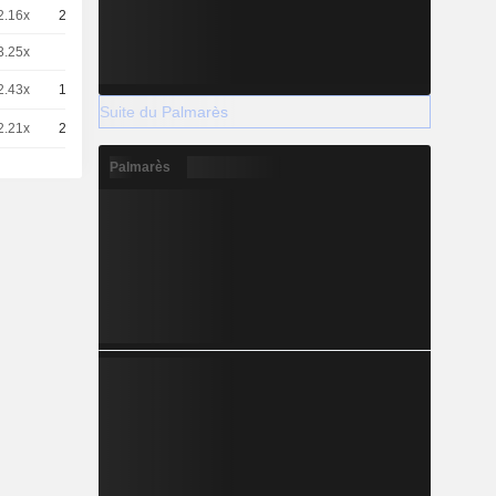
2.16x
20
1,355
EUR
3.25x
5
3,610
EUR
2.43x
10
2,414
EUR
Suite du Palmarès
2.21x
20
1.232 / 1.248
Palmarès