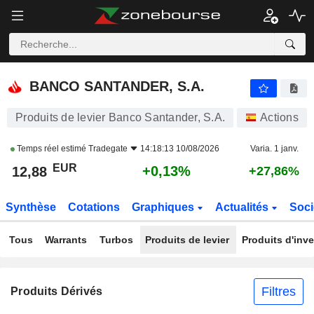
BANCO SANTANDER, S.A.
12,88
€
+0,13%
BANCO SANTANDER, S.A.
Produits de levier Banco Santander, S.A.
Actions
Temps réel estimé
Tradegate
14:18:13 10/08/2026
Varia. 1 janv.
EUR
+0,13%
12,88
+27,86%
Synthèse
Cotations
Graphiques
Actualités
Soci
Tous
Warrants
Turbos
Produits de levier
Produits d'inv
Filtres
Produits Dérivés