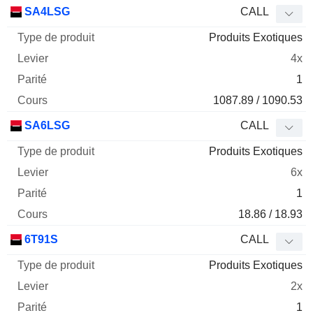
Type
SA4LSG
CALL
de
Produits Exotiques
Mnemo
Type
produit
Levier
Parité
Cours
4x
1
1087.89 / 1090.53
SA6LSG
CALL
Produits Exotiques
6x
1
18.86 / 18.93
6T91S
CALL
Produits Exotiques
2x
1