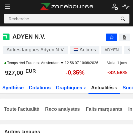
ADYEN N.V.
927,00
€
-0,35%
ADYEN N.V.
Autres langues Adyen N.V.
Actions
ADYEN
NL
Temps réel
Euronext Amsterdam
12:56:07 10/08/2026
Varia. 1 janv.
EUR
-0,35%
927,00
-32,58%
Synthèse
Cotations
Graphiques
Actualités
Soci
Toute l'actualité
Reco analystes
Faits marquants
In
Autres langues