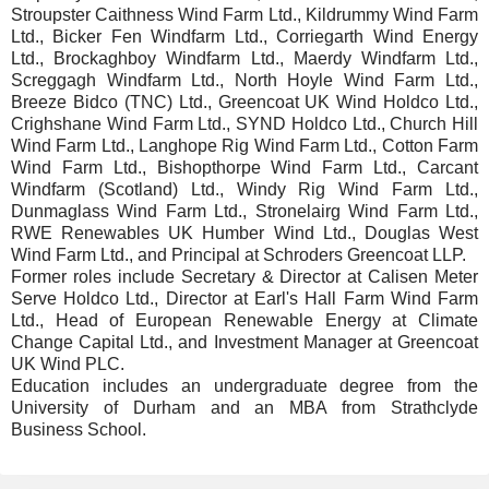
Stroupster Caithness Wind Farm Ltd., Kildrummy Wind Farm
Ltd., Bicker Fen Windfarm Ltd., Corriegarth Wind Energy
Ltd., Brockaghboy Windfarm Ltd., Maerdy Windfarm Ltd.,
Screggagh Windfarm Ltd., North Hoyle Wind Farm Ltd.,
Breeze Bidco (TNC) Ltd., Greencoat UK Wind Holdco Ltd.,
Crighshane Wind Farm Ltd., SYND Holdco Ltd., Church Hill
Wind Farm Ltd., Langhope Rig Wind Farm Ltd., Cotton Farm
Wind Farm Ltd., Bishopthorpe Wind Farm Ltd., Carcant
Windfarm (Scotland) Ltd., Windy Rig Wind Farm Ltd.,
Dunmaglass Wind Farm Ltd., Stronelairg Wind Farm Ltd.,
RWE Renewables UK Humber Wind Ltd., Douglas West
Wind Farm Ltd., and Principal at Schroders Greencoat LLP.
Former roles include Secretary & Director at Calisen Meter
Serve Holdco Ltd., Director at Earl's Hall Farm Wind Farm
Ltd., Head of European Renewable Energy at Climate
Change Capital Ltd., and Investment Manager at Greencoat
UK Wind PLC.
Education includes an undergraduate degree from the
University of Durham and an MBA from Strathclyde
Business School.