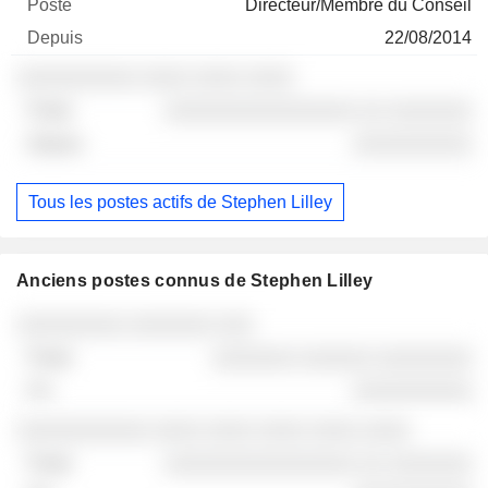
Directeur/Membre du Conseil
22/08/2014
░░░░░░░░░░ ░░░░ ░░░░ ░░░░
░░░░░░░░░░░░░░░░ ░░ ░░░░░░░
░░░░░░░░░░
Tous les postes actifs de Stephen Lilley
Anciens postes connus de Stephen Lilley
Sociétés
Poste
Fin
░░░░░░░░░ ░░░░░░░ ░░░
░░░░░░░ ░░░░░░ ░░░░░░░░
░░░░░░░░░░
░░░░░░░░░░░ ░░░░ ░░░░ ░░░░ ░░░░ ░░░░
░░░░░░░░░░░░░░░░ ░░ ░░░░░░░