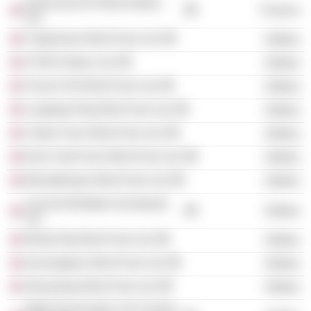
Greencoat UK Wind Holdco
Finance
Ltd.
Crighshane Wind Farm Ltd.
Utilities
SYND Holdco Ltd.
Utilities
Church Hill Wind Farm Ltd.
Utilities
Langhope Rig Wind Farm Ltd.
Utilities
Cotton Farm Wind Farm Ltd.
Utilities
Earl's Hall Farm Wind Farm Ltd.
Utilities
Bishopthorpe Wind Farm Ltd.
Utilities
Carcant Windfarm (Scotland)
Utilities
Ltd.
Windy Rig Wind Farm Ltd.
Utilities
Dunmaglass Wind Farm Ltd.
Utilities
Stronelairg Wind Farm Ltd.
Utilities
RWE Renewables UK Humber