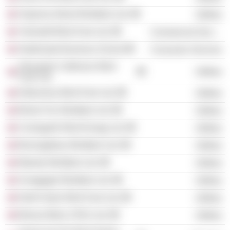
Sixpenny Wood Windfarm Ltd.
Utilities
Yelvertoft Wind Farm Ltd.
Commercial Services
Strathclyde Business School
Consumer Services
Stroupster Caithness Wind
Utilities
Farm Ltd.
Kildrummy Wind Farm Ltd.
Utilities
Bicker Fen Windfarm Ltd.
Utilities
Corriegarth Wind Energy Ltd.
Utilities
Brockaghboy Windfarm Ltd.
Utilities
Maerdy Windfarm Ltd.
Utilities
Screggagh Windfarm Ltd.
Utilities
North Hoyle Wind Farm Ltd.
Utilities
Breeze Bidco (TNC) Ltd.
Utilities