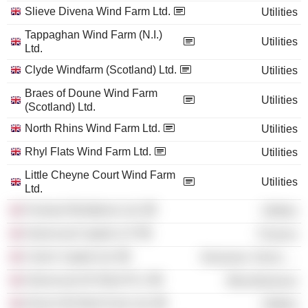
Slieve Divena Wind Farm Ltd.
Utilities
Tappaghan Wind Farm (N.I.)
Utilities
Ltd.
Clyde Windfarm (Scotland) Ltd.
Utilities
Braes of Doune Wind Farm
Utilities
(Scotland) Ltd.
North Rhins Wind Farm Ltd.
Utilities
Rhyl Flats Wind Farm Ltd.
Utilities
Little Cheyne Court Wind Farm
Utilities
Ltd.
Fenland Windfarms Ltd.
Utilities
Greencoat Capital LLP
Finance
Calvin Capital Ltd.
Electronic Technology
Greencoat UK Wind PLC
Miscellaneous
Drone Hill Wind Farm Ltd.
Utilities