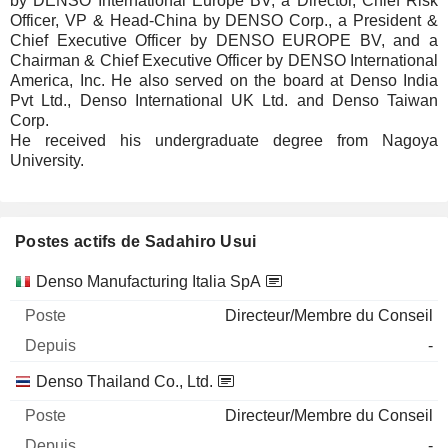
by DENSO International Europe BV, a Director, Chief Risk
Officer, VP & Head-China by DENSO Corp., a President &
Chief Executive Officer by DENSO EUROPE BV, and a
Chairman & Chief Executive Officer by DENSO International
America, Inc. He also served on the board at Denso India
Pvt Ltd., Denso International UK Ltd. and Denso Taiwan
Corp.
He received his undergraduate degree from Nagoya
University.
Postes actifs de Sadahiro Usui
Sociétés
Poste
Début
Denso Manufacturing Italia SpA
Directeur/Membre du Conseil
-
Denso Thailand Co., Ltd.
Directeur/Membre du Conseil
-