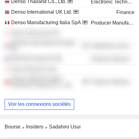
Denso Thailand Co., Ltd.
Electronic Technology
Denso International UK Ltd.
Finance
Denso Manufacturing Italia SpA
Producer Manufacturing
Denso Katsuyama KK
DENSO International Europe
Distribution Services
BV
DENSO Europe BV
Producer Manufacturing
Denso Remani Corp.
Tianjin DENSO Engine
Producer Manufacturing
Electrical Products Co., Ltd.
Voir les connexions sociétés
Bourse
Insiders
Sadahiro Usui