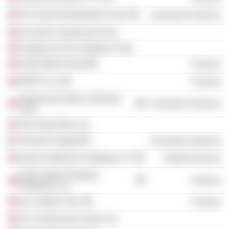
Ten Knots Development Corp.
Consumer Services
Accendo Commercial Corp.
Cagayan de Oro Gateway Corp.
Ayala Malls Group
Finance
AREIT, Inc.
Finance
AyalaLand Hotels & Resorts
Consumer Services
Corp.
Ten Knots Phils, Inc.
Harvard College
Consumer Services
Ayala Healthcare Holdings, Inc.
Health Services
Cebu District Property
Finance
Enterprise, Inc.
ALI Capital Corp.
Finance
ALI Commercial Center, Inc.