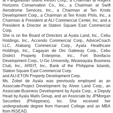
at Pangulasian Island Resort Corp., a Chairman at Regent
Horizons Conservation Co., Inc., a Chairman at Swift
Aerodrome Services, Inc., a Chairman at Ten Knots
Development Corp., a Chairman at Ten Knots Phils, Inc., a
Chairman & President at ALI Commercial Center, Inc. and a
President & Director at Station Square East Commercial
Corp.
She is on the Board of Directors at Ayala Land, Inc., Cebu
Holdings, Inc., Accendo Commercial Corp., AdviceCoach
LLC, Alabang Commercial Corp., Ayala Healthcare
Holdings, Inc., Cagayan de Oro Gateway Corp., Cebu
District Property Enterprise, Inc., Fort Bonifacio
Development Corp., U-Go University, Weareayala Business
Club, Inc., AREIT, Inc., Bank of the Philippine Islands,
Station Square East Commercial Corp.
and ALI-ETON Property Development Corp.
Ms. Zobel de Ayala was previously employed as an
Associate-Project Development by Alveo Land Corp., an
Associate-Business Development by Ayala Corp., a Deputy
Head by Ayala Malls Group, and an Associate by JPMorgan
Securities (Philippines), Inc. She received her
undergraduate degree from Harvard College and an MBA
from INSEAD.