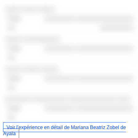
Sociétés
Poste
Fin
░░░░░ ░░░░ ░░░░░
░░░░░░░░░ ░░░░░░░░░░░░░░░░░
░░░░░░░░░░
░░░░░ ░░░░░░░░░░░
░░░░░░░░░ ░░░░░░░░░░░░░░░░░
-
░░░░░ ░░░░░ ░░░░░
░░░░░░░░░ ░░░░░░░░░░░░░░░░░
-
░░░░░░░░ ░░░░░░░░░░ ░░░░░░░░░░░░░░ ░░░░
░░░░░░░░░ ░░░░░░░░░░░░░░░░░
-
Voir l'expérience en détail de Mariana Beatriz Zobel de
Ayala