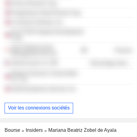
Chirica Resorts Corp.
Pangulasian Island Resort Corp.
Lio Resort Ventures, Inc.
ALI-ETON Property Development
Corp.
Asia Partners Fund
Finance
Management Pte Ltd.
AdviceCoach LLC
Technology Services
Regent Horizons Conservation
Co., Inc.
Swift Aerodrome Services, Inc.
Voir les connexions sociétés
Bourse
Insiders
Mariana Beatriz Zobel de Ayala